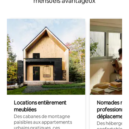
mensuels avantageux
Locations entièrement
Nomades num
meublées
professionnel
déplacement
Des cabanes de montagne
paisibles aux appartements
Des hébergem
urbains pratiques, ces