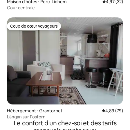
Maison d'hôtes ⋅ Peru-Lidhem
Évaluation mo
4,97 (32)
Cour centrale.
Coup de cœur voyageurs
Coup de cœur voyageurs
Hébergement ⋅ Grantorpet
Évaluation mo
4,89 (79)
Längan sur Fosforn
Le confort d'un chez-soi et des tarifs