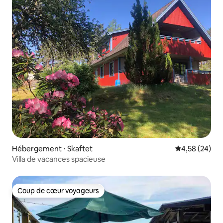
Hébergement ⋅ Skaftet
Évaluation mo
4,58 (24)
Villa de vacances spacieuse
Coup de cœur voyageurs
Coup de cœur voyageurs