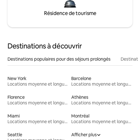
Résidence de tourisme
Destinations à découvrir
Destinations populaires pour des séjours prolongés
Destinati
New York
Barcelone
Locations moyenne et longue durée
Locations moyenne et longue durée
Florence
Athènes
Locations moyenne et longue durée
Locations moyenne et longue durée
Miami
Montréal
Locations moyenne et longue durée
Locations moyenne et longue durée
Seattle
Afficher plus