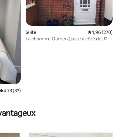
Suite
Évaluation moyenne sur
4,96 (270)
La chambre Garden (juste à côté de J27
M1)
Évaluation moyenne sur la base de 33 commentaires : 4,73 sur 5
4,73 (33)
taires : 4,83 sur 5
avantageux