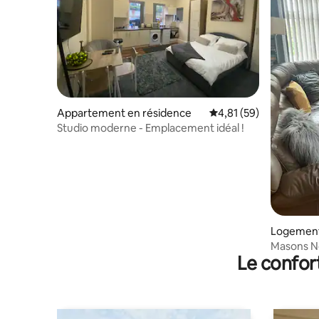
Appartement en résidence
Évaluation moyenne su
4,81 (59)
Studio moderne - Emplacement idéal !
Logement
Masons N
Le confor