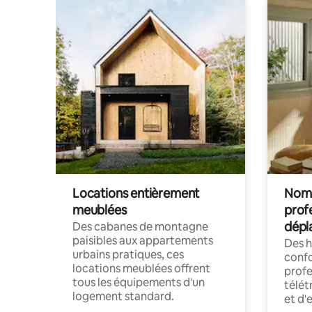
Locations entièrement
Noma
meublées
prof
dépl
Des cabanes de montagne
paisibles aux appartements
Des 
urbains pratiques, ces
confo
locations meublées offrent
profe
tous les équipements d'un
télét
logement standard.
et d'