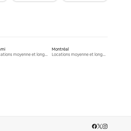
ami
Montréal
Locations moyenne et longue durée
Locations moyenne et longue durée