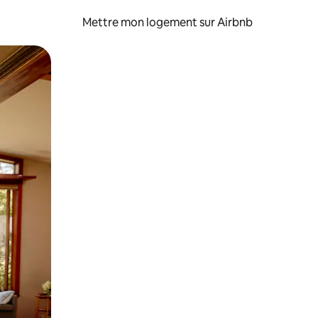
Mettre mon logement sur Airbnb
sant glisser.