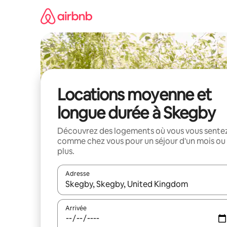
Aller
directement
au
contenu
Locations moyenne et
longue durée à Skegby
Découvrez des logements où vous vous sente
comme chez vous pour un séjour d'un mois ou
plus.
Adresse
Lorsque les résultats s'affichent, utilisez les flèc
Arrivée