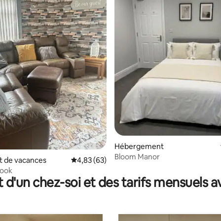
r la base de 59 commentaires : 4,81 sur 5
Hébergement
Bloom Manor
 de vacances
Évaluation moyenne sur la base de 63 commen
4,83 (63)
ook
t d'un chez-soi et des tarifs mensuels 