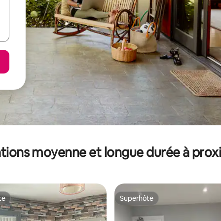
tions moyenne et longue durée à prox
te
Superhôte
te
Superhôte