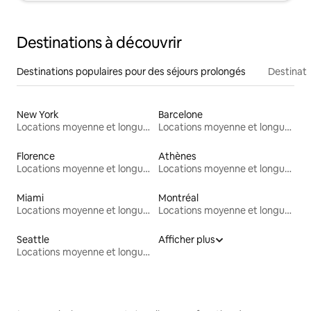
Destinations à découvrir
Destinations populaires pour des séjours prolongés
Destinati
New York
Barcelone
Locations moyenne et longue durée
Locations moyenne et longue durée
Florence
Athènes
Locations moyenne et longue durée
Locations moyenne et longue durée
Miami
Montréal
Locations moyenne et longue durée
Locations moyenne et longue durée
Seattle
Afficher plus
Locations moyenne et longue durée