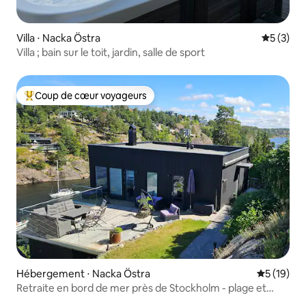
Villa ⋅ Nacka Östra
Évaluatio
5 (3)
Villa ; bain sur le toit, jardin, salle de sport
Coup de cœur voyageurs
Coups de cœur voyageurs les plus appréciés
Hébergement ⋅ Nacka Östra
Évaluation
5 (19)
Retraite en bord de mer près de Stockholm - plage et
sauna