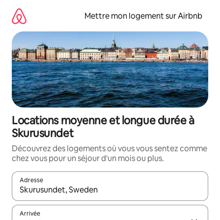
Aller
directement
Mettre mon logement sur Airbnb
au
contenu
Locations moyenne et longue durée à
Skurusundet
Découvrez des logements où vous vous sentez comme
chez vous pour un séjour d'un mois ou plus.
Adresse
Lorsque les résultats s'affichent, utilisez les flèches vers le hau
Arrivée