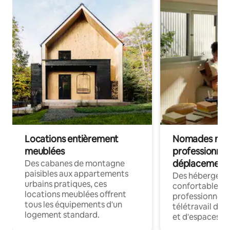
Locations entièrement
Nomades num
meublées
professionnel
déplacement
Des cabanes de montagne
paisibles aux appartements
Des hébergem
urbains pratiques, ces
confortables p
locations meublées offrent
professionnels
tous les équipements d'un
télétravail dis
logement standard.
et d'espaces de