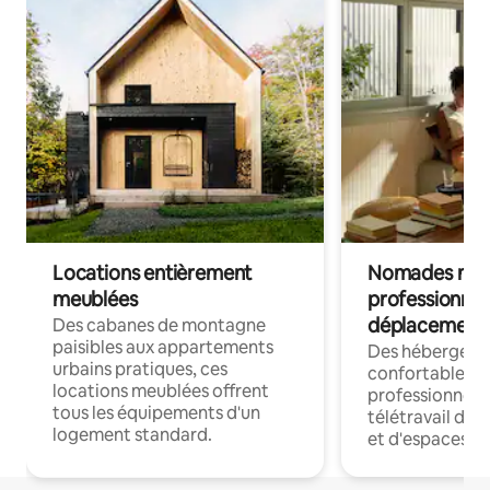
Locations entièrement
Nomades num
meublées
professionnel
déplacement
Des cabanes de montagne
paisibles aux appartements
Des hébergem
urbains pratiques, ces
confortables p
locations meublées offrent
professionnels
tous les équipements d'un
télétravail dis
logement standard.
et d'espaces de