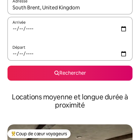
Adresse
Lorsque les résultats s'affichent, utilisez les flèches vers le hau
Arrivée
Départ
Rechercher
Locations moyenne et longue durée à
proximité
Coup de cœur voyageurs
Coups de cœur voyageurs les plus appréciés