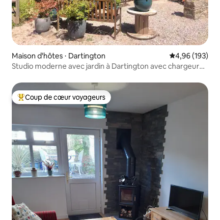
Maison d'hôtes ⋅ Dartington
Évaluation moy
4,96 (193)
Studio moderne avec jardin à Dartington avec chargeur
pour véhicule électrique
Coup de cœur voyageurs
Coups de cœur voyageurs les plus appréciés