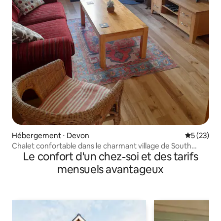
Hébergement ⋅ Devon
Évaluation
5 (23)
Chalet confortable dans le charmant village de South
Le confort d'un chez-soi et des tarifs
Hams.
mensuels avantageux