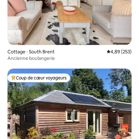
Cottage ⋅ South Brent
Évaluation moy
4,89 (253)
Ancienne boulangerie
Coup de cœur voyageurs
Coups de cœur voyageurs les plus appréciés