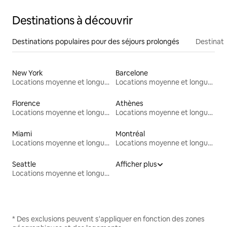
Destinations à découvrir
Destinations populaires pour des séjours prolongés
Destinati
New York
Barcelone
Locations moyenne et longue durée
Locations moyenne et longue durée
Florence
Athènes
Locations moyenne et longue durée
Locations moyenne et longue durée
Miami
Montréal
Locations moyenne et longue durée
Locations moyenne et longue durée
Seattle
Afficher plus
Locations moyenne et longue durée
* Des exclusions peuvent s'appliquer en fonction des zones