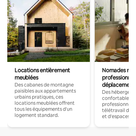
Locations entièrement
Nomades num
meublées
professionnel
déplacement
Des cabanes de montagne
paisibles aux appartements
Des hébergem
urbains pratiques, ces
confortables p
locations meublées offrent
professionnels
tous les équipements d'un
télétravail dis
logement standard.
et d'espaces de