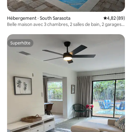
Hébergement ⋅ South Sarasota
Évaluation mo
4,82 (89)
Belle maison avec 3 chambres, 2 salles de bain, 2 garages
et une nouvelle piscine
Superhôte
Superhôte