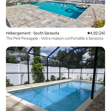
Hébergement ⋅ South Sarasota
Évaluation mo
4,92 (24)
The Pink Pineapple - Votre maison confortable à Sarasota
Superhôte
Superhôte