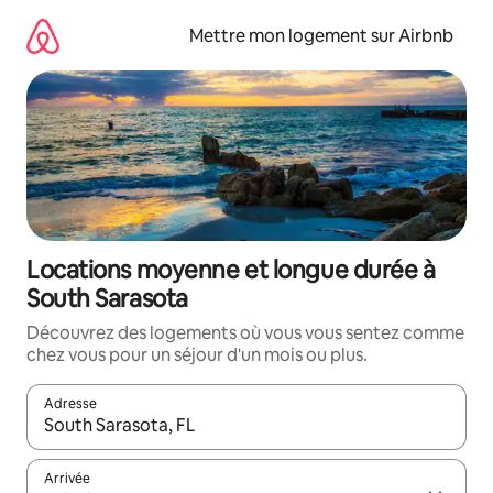
Aller
directement
Mettre mon logement sur Airbnb
au
contenu
Locations moyenne et longue durée à
South Sarasota
Découvrez des logements où vous vous sentez comme
chez vous pour un séjour d'un mois ou plus.
Adresse
Lorsque les résultats s'affichent, utilisez les flèches vers le hau
Arrivée