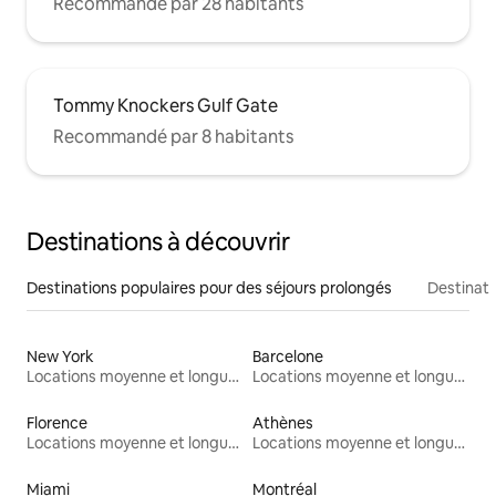
Recommandé par 28 habitants
Tommy Knockers Gulf Gate
Recommandé par 8 habitants
Destinations à découvrir
Destinations populaires pour des séjours prolongés
Destinati
New York
Barcelone
Locations moyenne et longue durée
Locations moyenne et longue durée
Florence
Athènes
Locations moyenne et longue durée
Locations moyenne et longue durée
Miami
Montréal