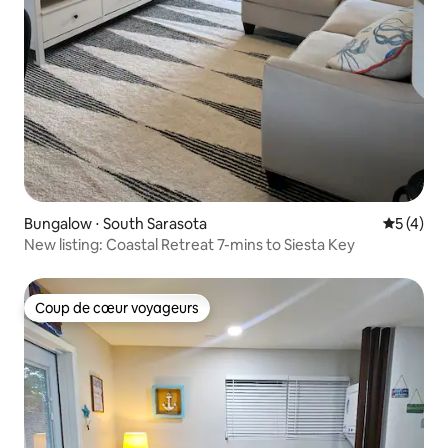
Bungalow ⋅ South Sarasota
Évaluatio
5 (4)
New listing: Coastal Retreat 7-mins to Siesta Key
Coup de cœur voyageurs
Coup de cœur voyageurs