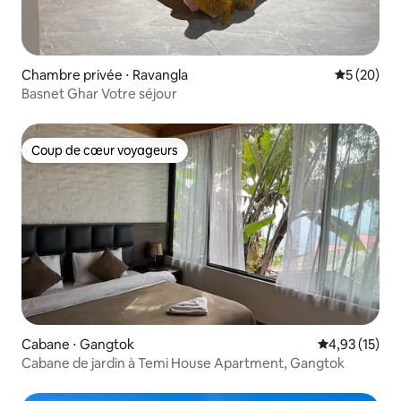
Chambre privée ⋅ Ravangla
Évaluation
5 (20)
Basnet Ghar Votre séjour
Coup de cœur voyageurs
Coup de cœur voyageurs
Cabane ⋅ Gangtok
Évaluation mo
4,93 (15)
Cabane de jardin à Temi House Apartment, Gangtok