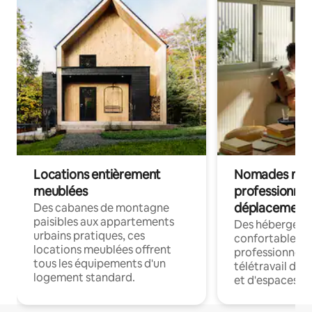
Locations entièrement
Nomades num
meublées
professionnel
déplacement
Des cabanes de montagne
paisibles aux appartements
Des hébergem
urbains pratiques, ces
confortables p
locations meublées offrent
professionnels
tous les équipements d'un
télétravail dis
logement standard.
et d'espaces de