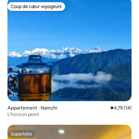
Coup de cœur voyageurs
Coup de cœur voyageurs
Appartement ⋅ Namchi
Évaluation mo
4,79 (14)
L'horizon peint
Superhôte
Superhôte