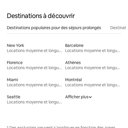
Destinations à découvrir
Destinations populaires pour des séjours prolongés
Destinati
New York
Barcelone
Locations moyenne et longue durée
Locations moyenne et longue durée
Florence
Athènes
Locations moyenne et longue durée
Locations moyenne et longue durée
Miami
Montréal
Locations moyenne et longue durée
Locations moyenne et longue durée
Seattle
Afficher plus
Locations moyenne et longue durée
* Des exclusions peuvent s'appliquer en fonction des zones