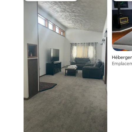
Hébergem
Emplaceme
mer/*Auro
RAPIDE