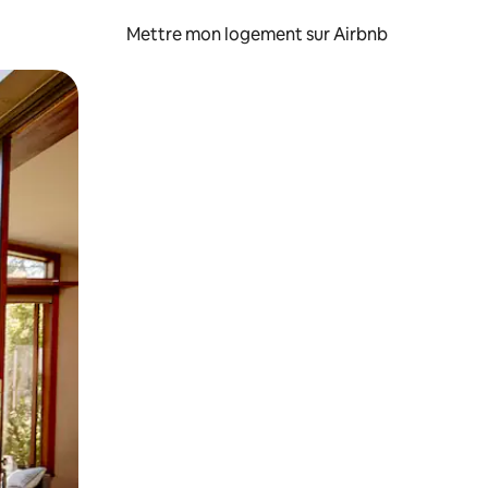
Mettre mon logement sur Airbnb
sant glisser.