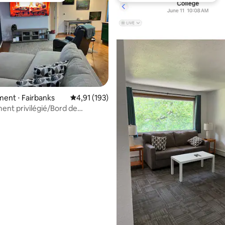
ent ⋅ Fairbanks
Évaluation moyenne sur la base de 193 comme
4,91 (193)
nt privilégié/Bord de
ra*-Patio privé-Vue-WIFI