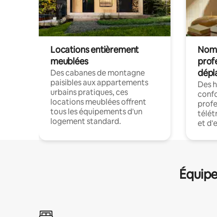
Locations entièrement
Noma
meublées
prof
dépl
Des cabanes de montagne
paisibles aux appartements
Des 
urbains pratiques, ces
confo
locations meublées offrent
profe
tous les équipements d'un
télét
logement standard.
et d'
Équipe