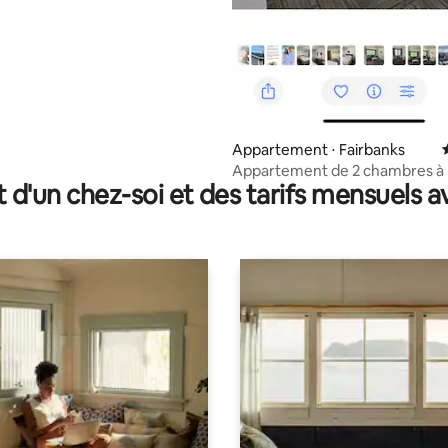
la base de 344 commentaires : 4,87 sur 5
Appartement ⋅ Fairbanks
Appartement de 2 chambres à 
t d'un chez-soi et des tarifs mensuels 
des commerces