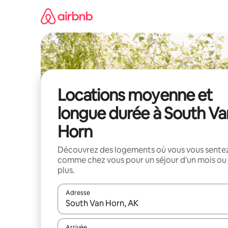
Aller
directement
au
contenu
Locations moyenne et
longue durée à South Va
Horn
Découvrez des logements où vous vous sente
comme chez vous pour un séjour d'un mois ou
plus.
Adresse
Lorsque les résultats s'affichent, utilisez les flèc
Arrivée