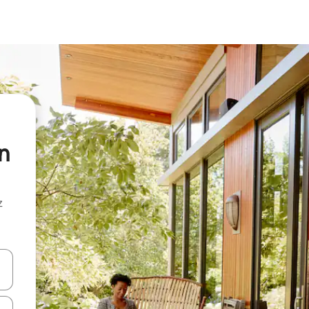
n
z
hes vers le haut et vers le bas pour les parcourir ou en appuyant et en fai