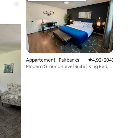
ntaires : 4,91 sur 5
Appartement ⋅ Fairbanks
Évaluation moyenne sur
4,92 (204)
Modern Ground-Level Suite | King Bed,
Near Airport