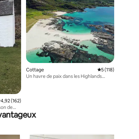
taires : 4,93 sur 5
Cottage
Évaluation moyenne 
5 (118)
Un havre de paix dans les Highlands
d'Ardnamurchan
valuation moyenne sur la base de 162 commentaires : 4,92 sur 5
4,92 (162)
son de
avantageux