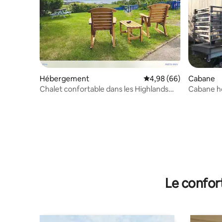
Hébergement
Évaluation moyenne sur
4,98 (66)
Cabane
Chalet confortable dans les Highlands
Cabane ho
Kilchoan Ardnamurchan
Bunessan,
Le confor