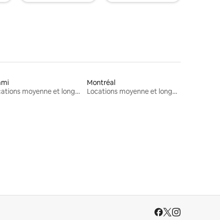
ami
Montréal
Locations moyenne et longue durée
Locations moyenne et longue durée