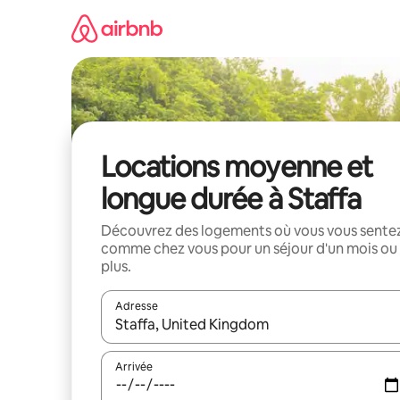
Aller
directement
au
contenu
Locations moyenne et
longue durée à Staffa
Découvrez des logements où vous vous sente
comme chez vous pour un séjour d'un mois ou
plus.
Adresse
Lorsque les résultats s'affichent, utilisez les flèc
Arrivée