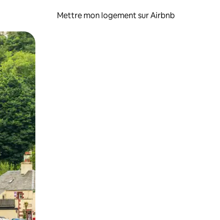
Mettre mon logement sur Airbnb
sant glisser.