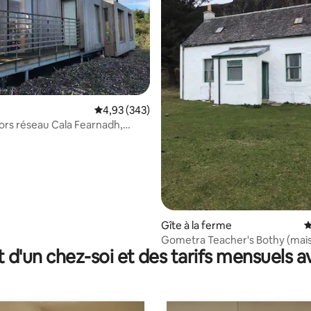
 la base de 66 commentaires : 4,98 sur 5
Évaluation moyenne sur la base de 343 commen
4,93 (343)
rs réseau Cala Fearnadh,
 Mull
Gîte à la ferme
É
Gometra Teacher's Bothy (mai
t d'un chez-soi et des tarifs mensuels 
l'enseignant)