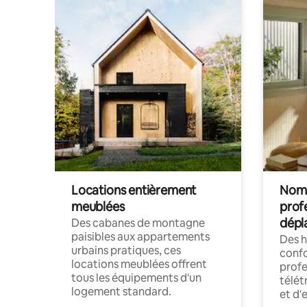
Locations entièrement
Noma
meublées
prof
dépl
Des cabanes de montagne
paisibles aux appartements
Des 
urbains pratiques, ces
confo
locations meublées offrent
profe
tous les équipements d'un
télét
logement standard.
et d'