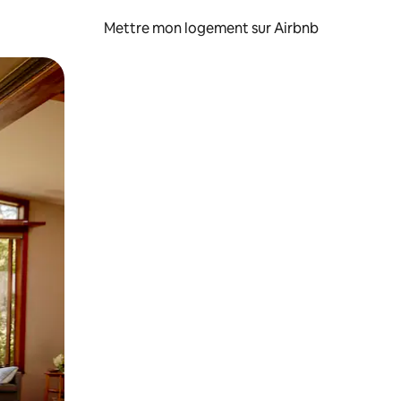
Mettre mon logement sur Airbnb
sant glisser.