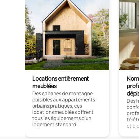
Locations entièrement
Noma
meublées
prof
dépl
Des cabanes de montagne
paisibles aux appartements
Des 
urbains pratiques, ces
confo
locations meublées offrent
profe
tous les équipements d'un
télét
logement standard.
et d'