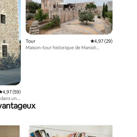
mmentaires : 5 sur 5
Tour
Évaluation moyenne su
4,97 (29)
Maison-tour historique de Maniot
magnifiquement restaurée
Évaluation moyenne sur la base de 59 commentaires : 4,97 sur 5
4,97 (59)
 dans une
avantageux