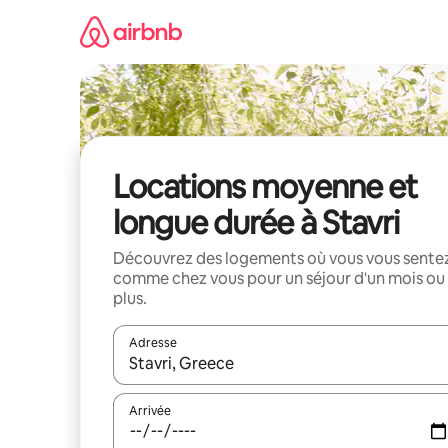
Aller
directement
au
contenu
Locations moyenne et
longue durée à Stavri
Découvrez des logements où vous vous sente
comme chez vous pour un séjour d'un mois ou
plus.
Adresse
Lorsque les résultats s'affichent, utilisez les flèc
Arrivée