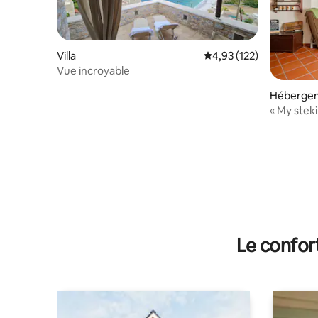
Villa
Évaluation moyenne sur
4,93 (122)
Vue incroyable
Héberge
« My steki
pierre ave
Le confor