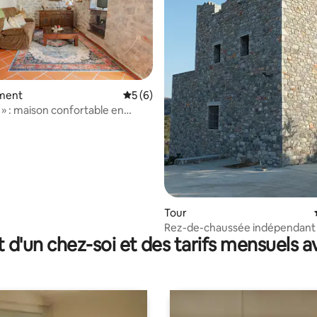
 la base de 122 commentaires : 4,93 sur 5
ment
Évaluation moyenne sur la base de 6 co
5 (6)
 » : maison confortable en
c tous les extras
Tour
Rez-de-chaussée indépendant
t d'un chez-soi et des tarifs mensuels 
maison tour en pierre