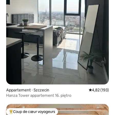
Appartement ⋅ Szczecin
Évaluation moy
4,82 (193)
Hanza Tower appartement 16. piętro
Coup de cœur voyageurs
Coups de cœur voyageurs les plus appréciés