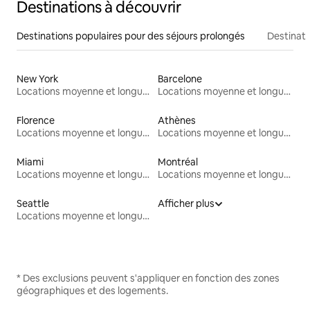
Destinations à découvrir
Destinations populaires pour des séjours prolongés
Destinati
New York
Barcelone
Locations moyenne et longue durée
Locations moyenne et longue durée
Florence
Athènes
Locations moyenne et longue durée
Locations moyenne et longue durée
Miami
Montréal
Locations moyenne et longue durée
Locations moyenne et longue durée
Seattle
Afficher plus
Locations moyenne et longue durée
* Des exclusions peuvent s'appliquer en fonction des zones
géographiques et des logements.