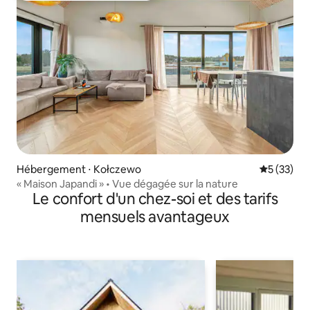
Hébergement ⋅ Kołczewo
Évaluation
5 (33)
« Maison Japandi » • Vue dégagée sur la nature
Le confort d'un chez-soi et des tarifs
mensuels avantageux