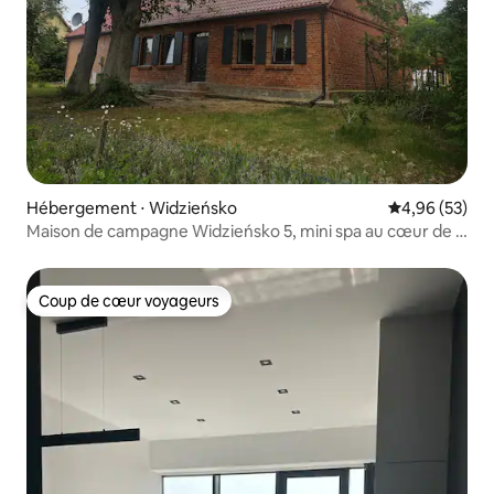
Hébergement ⋅ Widzieńsko
Évaluation mo
4,96 (53)
Maison de campagne Widzieńsko 5, mini spa au cœur de la
nature
Coup de cœur voyageurs
Coup de cœur voyageurs