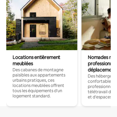
Locations entièrement
Nomades num
meublées
professionnel
déplacement
Des cabanes de montagne
paisibles aux appartements
Des hébergem
urbains pratiques, ces
confortables p
locations meublées offrent
professionnels
tous les équipements d'un
télétravail dis
logement standard.
et d'espaces de