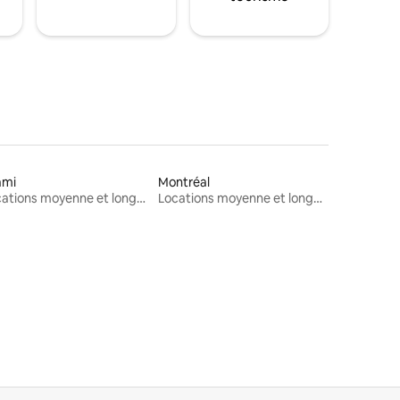
ami
Montréal
Locations moyenne et longue durée
Locations moyenne et longue durée