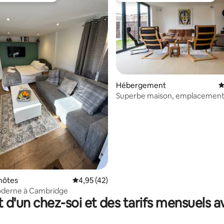
Hébergement
É
Superbe maison, emplacement 
 la base de 195 commentaires : 4,92 sur 5
dans un village, 8 couchages
hôtes
Évaluation moyenne sur la base de 42 comme
4,95 (42)
oderne à Cambridge
t d'un chez-soi et des tarifs mensuels 