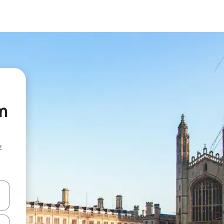
m
z
hes vers le haut et vers le bas pour les parcourir ou en appuyant et en fai