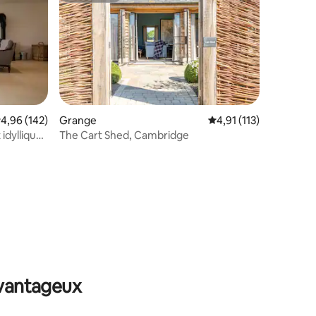
valuation moyenne sur la base de 142 commentaires : 4,96 sur 5
4,96 (142)
Grange
Évaluation moyenne su
4,91 (113)
idyllique
The Cart Shed, Cambridge
ntaires : 4,95 sur 5
avantageux