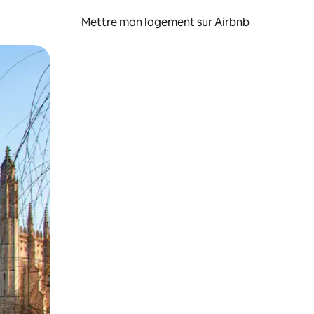
Mettre mon logement sur Airbnb
sant glisser.