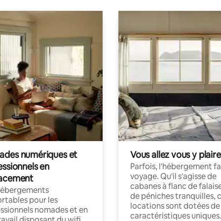
des numériques et
Vous allez vous y plaire
essionnels en
Parfois, l'hébergement fai
voyage. Qu'il s'agisse de
acement
cabanes à flanc de falais
hébergements
de péniches tranquilles, 
rtables pour les
locations sont dotées de
ssionnels nomades et en
caractéristiques uniques
ravail disposant du wifi