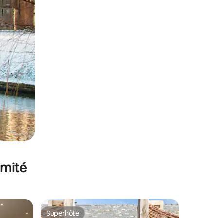
imité
Superhôte
lus appréciés
Superhôte