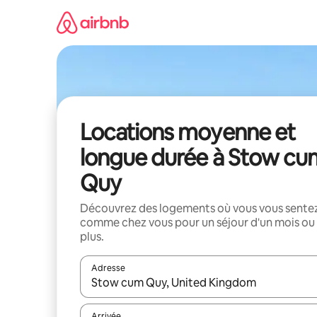
Aller
directement
au
contenu
Locations moyenne et
longue durée à Stow cu
Quy
Découvrez des logements où vous vous sente
comme chez vous pour un séjour d'un mois ou
plus.
Adresse
Lorsque les résultats s'affichent, utilisez les flèc
Arrivée