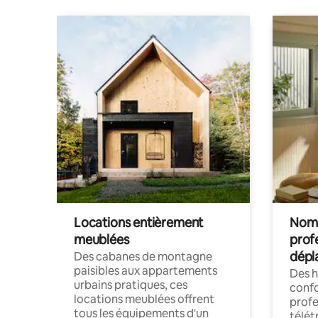
Locations entièrement
Noma
meublées
prof
dépl
Des cabanes de montagne
paisibles aux appartements
Des 
urbains pratiques, ces
confo
locations meublées offrent
profe
tous les équipements d'un
télét