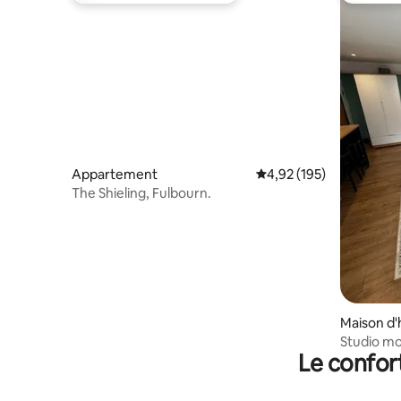
Appartement
Évaluation moyenne sur
4,92 (195)
The Shieling, Fulbourn.
Maison d'
Studio m
Le confor