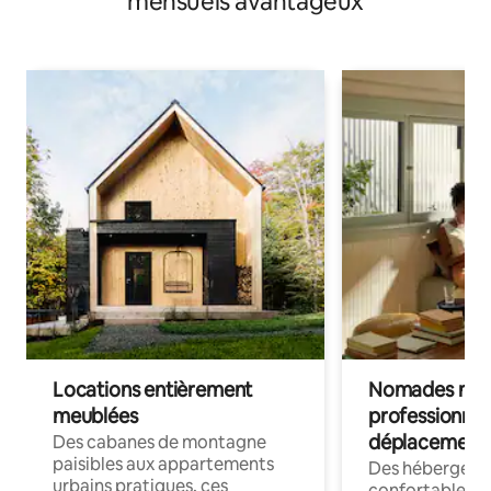
mensuels avantageux
Locations entièrement
Nomades num
meublées
professionnel
déplacement
Des cabanes de montagne
paisibles aux appartements
Des hébergem
urbains pratiques, ces
confortables p