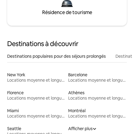
Résidence de tourisme
Destinations à découvrir
Destinations populaires pour des séjours prolongés
Destinati
New York
Barcelone
Locations moyenne et longue durée
Locations moyenne et longue durée
Florence
Athènes
Locations moyenne et longue durée
Locations moyenne et longue durée
Miami
Montréal
Locations moyenne et longue durée
Locations moyenne et longue durée
Seattle
Afficher plus