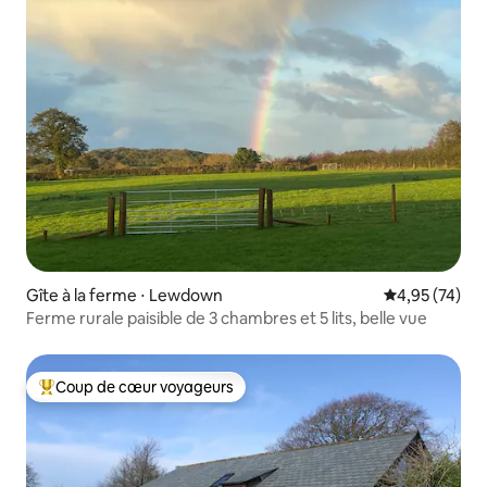
Gîte à la ferme ⋅ Lewdown
Évaluation mo
4,95 (74)
Ferme rurale paisible de 3 chambres et 5 lits, belle vue
Coup de cœur voyageurs
Coups de cœur voyageurs les plus appréciés