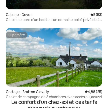
Cabane ⋅ Devon
Évaluation
5 (53)
Chalet au bord d'un lac dans un domaine boisé privé de 45
acres
Superhôte
Superhôte
Cottage ⋅ Bratton Clovelly
Évaluation mo
4,88 (25)
Chalet de campagne de 3 chambres avec accès au jacuzzi
Le confort d'un chez-soi et des tarifs