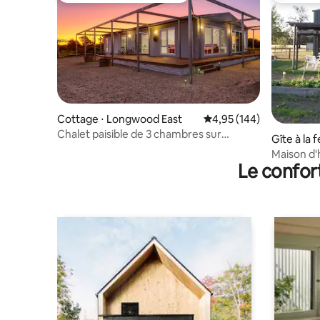
Cottage ⋅ Longwood East
Évaluation moyenne sur 
4,95 (144)
Chalet paisible de 3 chambres sur
Gîte à la 
40 acres
Maison d
Le confor