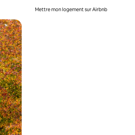
Mettre mon logement sur Airbnb
sant glisser.