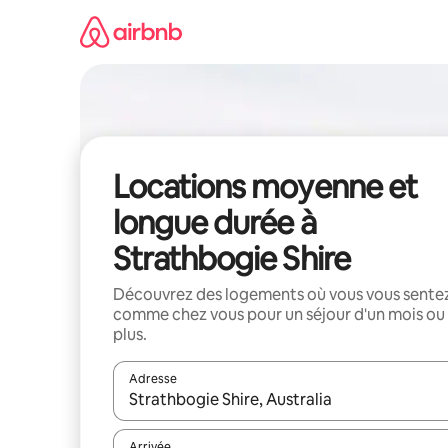
Aller
directement
au
contenu
Locations moyenne et
longue durée à
Strathbogie Shire
Découvrez des logements où vous vous sente
comme chez vous pour un séjour d'un mois ou
plus.
Adresse
Lorsque les résultats s'affichent, utilisez les flèc
Arrivée