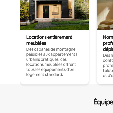
Locations entièrement
Noma
meublées
prof
dépl
Des cabanes de montagne
paisibles aux appartements
Des 
urbains pratiques, ces
confo
locations meublées offrent
profe
tous les équipements d'un
télét
logement standard.
et d'
Équipe