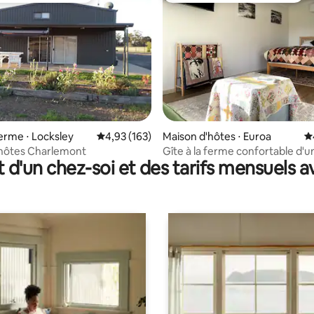
la base de 144 commentaires : 4,95 sur 5
ferme ⋅ Locksley
Évaluation moyenne sur la base de 163 comme
4,93 (163)
Maison d'hôtes ⋅ Euroa
É
'hôtes Charlemont
Gîte à la ferme confortable d'u
t d'un chez-soi et des tarifs mensuels 
chambre