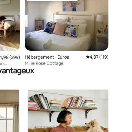
Hébergement ⋅ Euroa
Évaluation moyenne sur
4,87 (119)
ntaires : 4,93 sur 5
valuation moyenne sur la base de 399 commentaires : 4,98 sur 5
4,98 (399)
Millie Rose Cottage
ne
avantageux