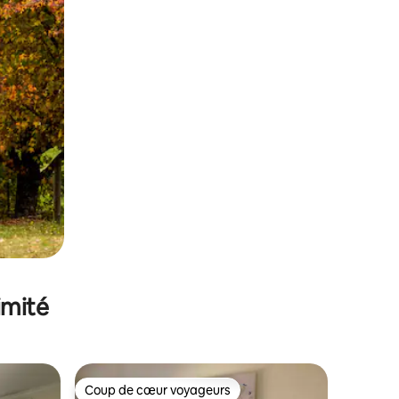
imité
Coup de cœur voyageurs
lus appréciés
Coup de cœur voyageurs