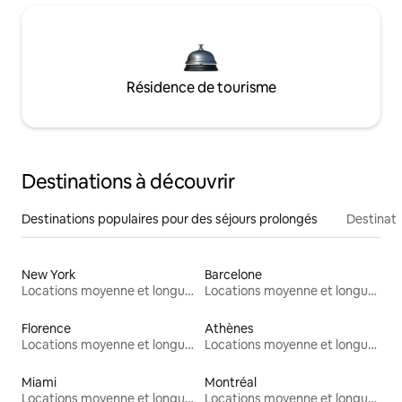
Résidence de tourisme
Destinations à découvrir
Destinations populaires pour des séjours prolongés
Destinati
New York
Barcelone
Locations moyenne et longue durée
Locations moyenne et longue durée
Florence
Athènes
Locations moyenne et longue durée
Locations moyenne et longue durée
Miami
Montréal
Locations moyenne et longue durée
Locations moyenne et longue durée