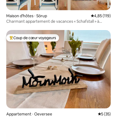
Maison d'hôtes ⋅ Sörup
Évaluation moy
4,85 (119)
Charmant appartement de vacances « Schafstall » à
Angelhus
Coup de cœur voyageurs
Coups de cœur voyageurs les plus appréciés
Appartement ⋅ Oeversee
Évaluation
5 (35)