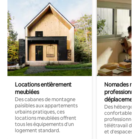
Locations entièrement
Nomades num
meublées
professionnel
déplacement
Des cabanes de montagne
paisibles aux appartements
Des hébergem
urbains pratiques, ces
confortables p
locations meublées offrent
professionnels
tous les équipements d'un
télétravail dis
logement standard.
et d'espaces de