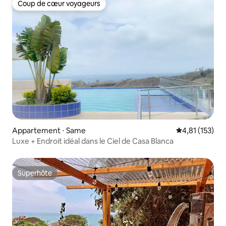
Coup de cœur voyageurs
Coup de cœur voyageurs
Appartement ⋅ Same
Évaluation moy
4,81 (153)
Luxe + Endroit idéal dans le Ciel de Casa Blanca
Superhôte
Superhôte