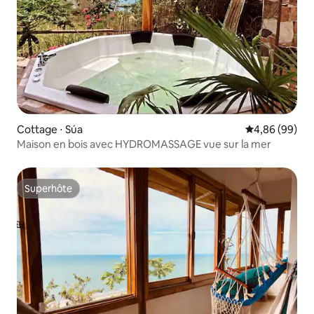
Cottage ⋅ Súa
Évaluation mo
4,86 (99)
Maison en bois avec HYDROMASSAGE vue sur la mer
Superhôte
Superhôte