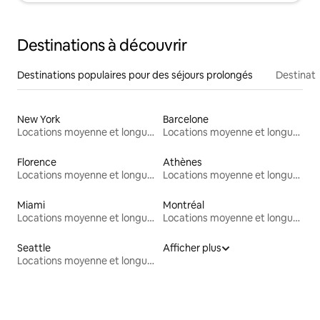
Destinations à découvrir
Destinations populaires pour des séjours prolongés
Destinati
New York
Barcelone
Locations moyenne et longue durée
Locations moyenne et longue durée
Florence
Athènes
Locations moyenne et longue durée
Locations moyenne et longue durée
Miami
Montréal
Locations moyenne et longue durée
Locations moyenne et longue durée
Seattle
Afficher plus
Locations moyenne et longue durée