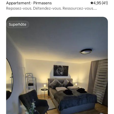
Appartement ⋅ Pirmasens
Évaluation mo
4,95 (41)
Reposez-vous. Détendez-vous. Ressourcez-vous.
Appartement Pirmasens
Superhôte
Superhôte