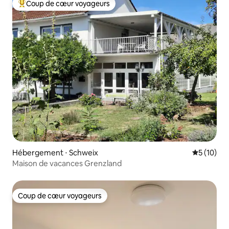
Coup de cœur voyageurs
Coups de cœur voyageurs les plus appréciés
Hébergement ⋅ Schweix
Évaluation
5 (10)
Maison de vacances Grenzland
Coup de cœur voyageurs
Coup de cœur voyageurs