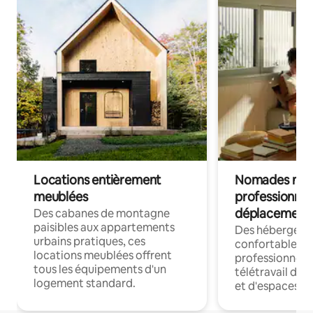
Locations entièrement
Nomades num
meublées
professionnel
déplacement
Des cabanes de montagne
paisibles aux appartements
Des hébergem
urbains pratiques, ces
confortables p
locations meublées offrent
professionnels
tous les équipements d'un
télétravail dis
logement standard.
et d'espaces de