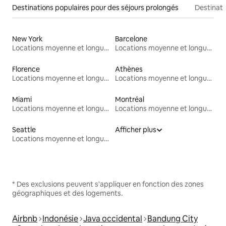
Destinations populaires pour des séjours prolongés
Destinati
New York
Barcelone
Locations moyenne et longue durée
Locations moyenne et longue durée
Florence
Athènes
Locations moyenne et longue durée
Locations moyenne et longue durée
Miami
Montréal
Locations moyenne et longue durée
Locations moyenne et longue durée
Seattle
Afficher plus
Locations moyenne et longue durée
* Des exclusions peuvent s'appliquer en fonction des zones
géographiques et des logements.
Airbnb
Indonésie
Java occidental
Bandung City