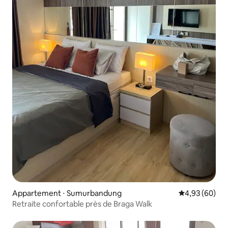
Appartement ⋅ Sumurbandung
Évaluation mo
4,93 (60)
Retraite confortable près de Braga Walk