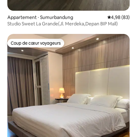
Appartement ⋅ Sumurbandung
Évaluation mo
4,98 (83)
Studio Sweet La Grande(Jl. Merdeka,Depan BIP Mall)
Coup de cœur voyageurs
Coup de cœur voyageurs