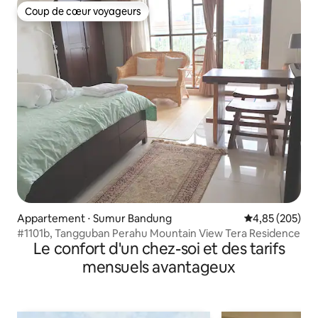
Coup de cœur voyageurs
Coup de cœur voyageurs
Appartement ⋅ Sumur Bandung
Évaluation moy
4,85 (205)
#1101b, Tangguban Perahu Mountain View Tera Residence
Le confort d'un chez-soi et des tarifs
mensuels avantageux