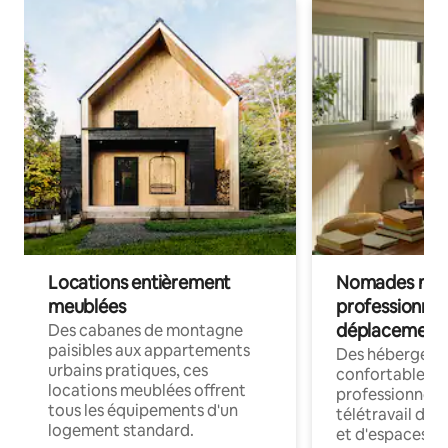
Locations entièrement
Nomades num
meublées
professionnel
déplacement
Des cabanes de montagne
paisibles aux appartements
Des hébergem
urbains pratiques, ces
confortables p
locations meublées offrent
professionnels
tous les équipements d'un
télétravail dis
logement standard.
et d'espaces de