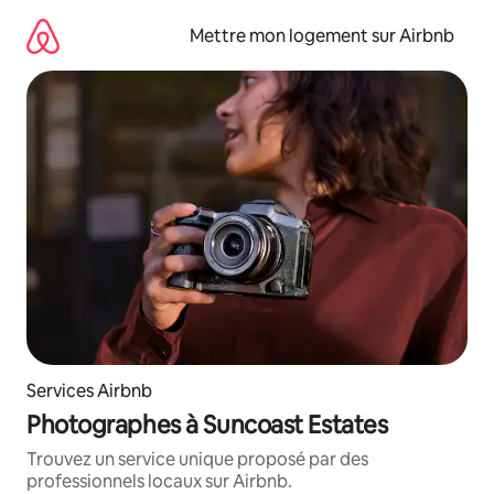
Aller
directement
Mettre mon logement sur Airbnb
au
contenu
Services Airbnb
Photographes à Suncoast Estates
Trouvez un service unique proposé par des
professionnels locaux sur Airbnb.