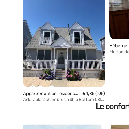
Hébergeme
Maison de
chambres 
Appartement en résidence ⋅
Évaluation moyenne sur 
4,86 (105)
Ship Bottom
Adorable 2 chambres à Ship Bottom LBI -
Le confor
Quartier de plage !