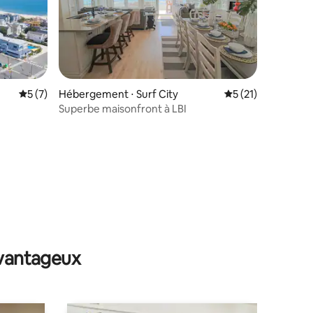
Évaluation moyenne sur la base de 7 commentaires : 5 sur 5
5 (7)
Hébergement ⋅ Surf City
Évaluation moyenne
5 (21)
Superbe maisonfront à LBI
taires : 4,97 sur 5
avantageux