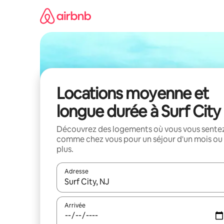
Aller
directement
au
contenu
Locations moyenne et
longue durée à Surf City
Découvrez des logements où vous vous sente
comme chez vous pour un séjour d'un mois ou
plus.
Adresse
Lorsque les résultats s'affichent, utilisez les flèc
Arrivée