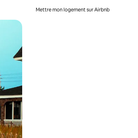
Mettre mon logement sur Airbnb
sant glisser.