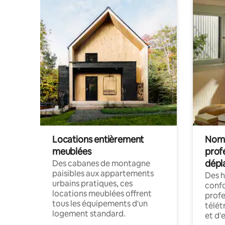
Locations entièrement
Noma
meublées
prof
dépl
Des cabanes de montagne
paisibles aux appartements
Des 
urbains pratiques, ces
confo
locations meublées offrent
profe
tous les équipements d'un
télét
logement standard.
et d'