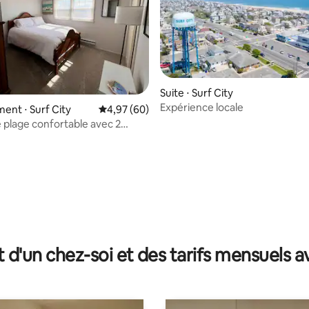
Suite ⋅ Surf City
Expérience locale
nt ⋅ Surf City
Évaluation moyenne sur la base de 60 commen
4,97 (60)
 plage confortable avec 2
et parking.
la base de 105 commentaires : 4,86 sur 5
t d'un chez-soi et des tarifs mensuels 