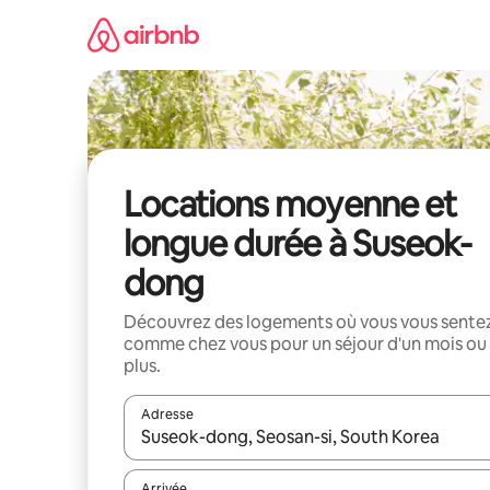
Aller
directement
au
contenu
Locations moyenne et
longue durée à Suseok-
dong
Découvrez des logements où vous vous sente
comme chez vous pour un séjour d'un mois ou
plus.
Adresse
Lorsque les résultats s'affichent, utilisez les flèc
Arrivée