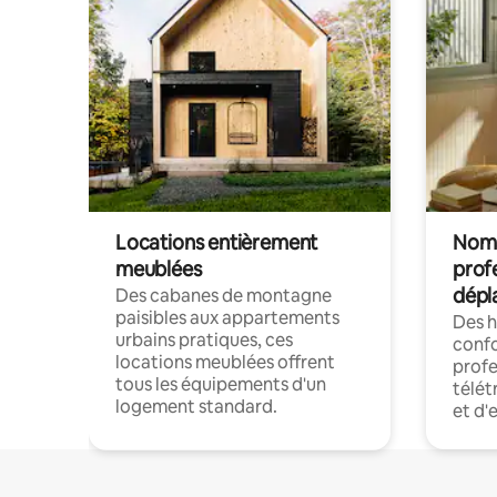
Locations entièrement
Noma
meublées
prof
dépl
Des cabanes de montagne
paisibles aux appartements
Des 
urbains pratiques, ces
confo
locations meublées offrent
profe
tous les équipements d'un
télét
logement standard.
et d'