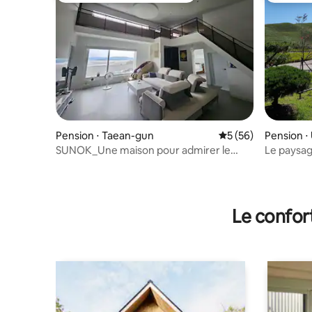
Pension ⋅ Taean-gun
Évaluation moyenne 
5 (56)
Pension 
osan-si
SUNOK_Une maison pour admirer le
Le paysag
lever du soleil sur la mer de l'Ouest.
Alpes et 
Pension indépendante
avec une 
Second Ho
Le confor