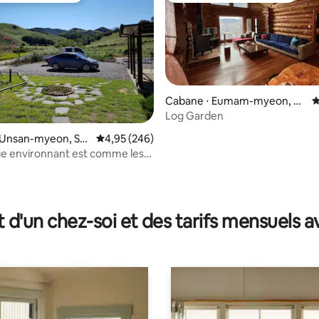
Cabane ⋅ Eumam-myeon, So
É
san
Log Garden
sur la base de 56 commentaires : 5 sur 5
⋅ Unsan-myeon, Se
Évaluation moyenne sur la base de 246 commen
4,95 (246)
e environnant est comme les
c'est un hébergement calme
belle vue Lieu de tournage de
use 2 à proximité ~
t d'un chez-soi et des tarifs mensuels 