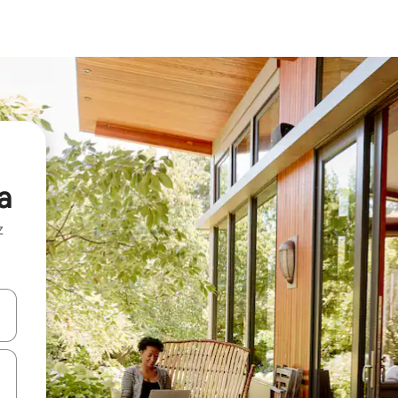
a
z
hes vers le haut et vers le bas pour les parcourir ou en appuyant et en fai