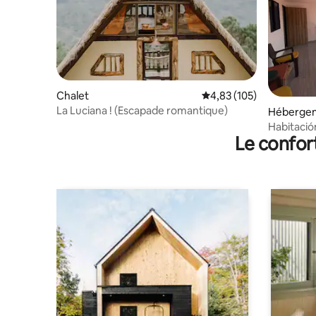
Chalet
Évaluation moyenne sur
4,83 (105)
La Luciana ! (Escapade romantique)
Hébergem
Habitació
Le confor
Guatequ