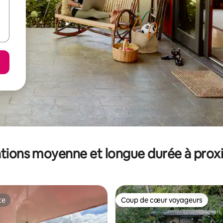
tions moyenne et longue durée à prox
te
Coup de cœur voyageurs
te
Coup de cœur voyageurs