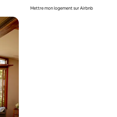
Mettre mon logement sur Airbnb
sant glisser.