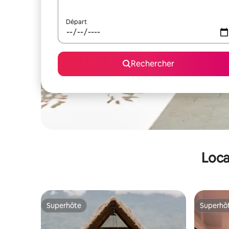
Départ
Rechercher
Loca
Superhôte
Superhô
Superhôte
Superhô