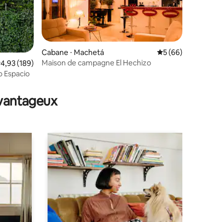
Cabane ⋅ Machetá
Évaluation moyenne
5 (66)
Maison de campagne El Hechizo
valuation moyenne sur la base de 189 commentaires : 4,93 sur 5
4,93 (189)
o Espacio
mmentaires : 5 sur 5
avantageux