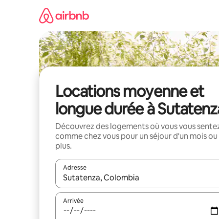
Aller
directement
au
contenu
Locations moyenne et
longue durée à Sutatenz
Découvrez des logements où vous vous sente
comme chez vous pour un séjour d'un mois ou
plus.
Adresse
Lorsque les résultats s'affichent, utilisez les flèc
Arrivée