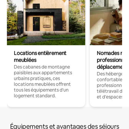
Locations entièrement
Nomades num
meublées
professionnel
déplacement
Des cabanes de montagne
paisibles aux appartements
Des hébergem
urbains pratiques, ces
confortables p
locations meublées offrent
professionnels
tous les équipements d'un
télétravail dis
logement standard.
et d'espaces de
Équipements et avantages des séjours