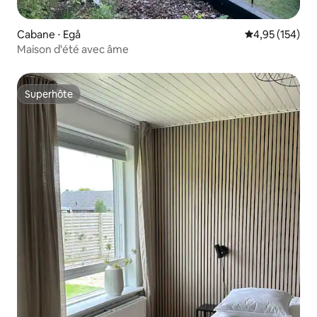
Cabane ⋅ Egå
Évaluation moy
4,95 (154)
Maison d'été avec âme
Superhôte
Superhôte