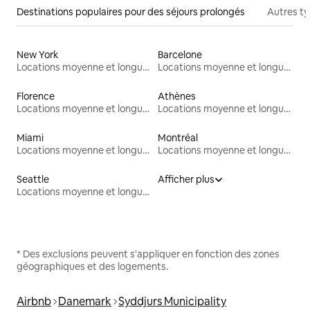
Destinations populaires pour des séjours prolongés
Autres t
New York
Barcelone
Locations moyenne et longue durée
Locations moyenne et longue durée
Florence
Athènes
Locations moyenne et longue durée
Locations moyenne et longue durée
Miami
Montréal
Locations moyenne et longue durée
Locations moyenne et longue durée
Seattle
Afficher plus
Locations moyenne et longue durée
* Des exclusions peuvent s'appliquer en fonction des zones
géographiques et des logements.
Airbnb
Danemark
Syddjurs Municipality