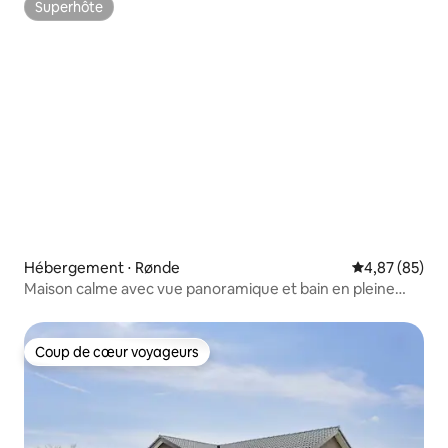
Superhôte
Superhôte
Hébergement ⋅ Rønde
Évaluation mo
4,87 (85)
Maison calme avec vue panoramique et bain en pleine
nature - St
Coup de cœur voyageurs
Coup de cœur voyageurs