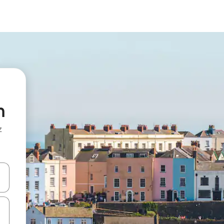
n
z
hes vers le haut et vers le bas pour les parcourir ou en appuyant et en fai