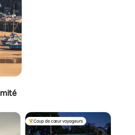
imité
Coup de cœur voyageurs
lus appréciés
Coups de cœur voyageurs les plus appréciés