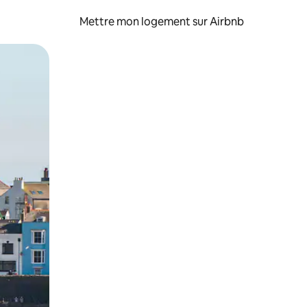
Mettre mon logement sur Airbnb
sant glisser.