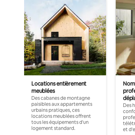
Locations entièrement
Noma
meublées
prof
dépl
Des cabanes de montagne
paisibles aux appartements
Des 
urbains pratiques, ces
confo
locations meublées offrent
profe
tous les équipements d'un
télét
logement standard.
et d'