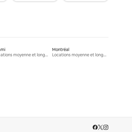
ami
Montréal
Locations moyenne et longue durée
Locations moyenne et longue durée