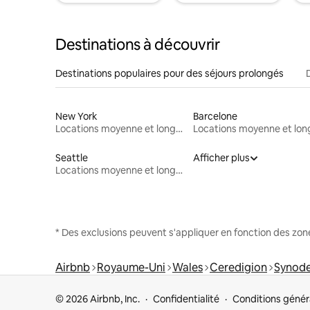
Destinations à découvrir
Destinations populaires pour des séjours prolongés
New York
Barcelone
Locations moyenne et longue durée
Seattle
Afficher plus
Locations moyenne et longue durée
* Des exclusions peuvent s'appliquer en fonction des zo
Airbnb
Royaume-Uni
Wales
Ceredigion
Synode
© 2026 Airbnb, Inc.
Confidentialité
Conditions génér