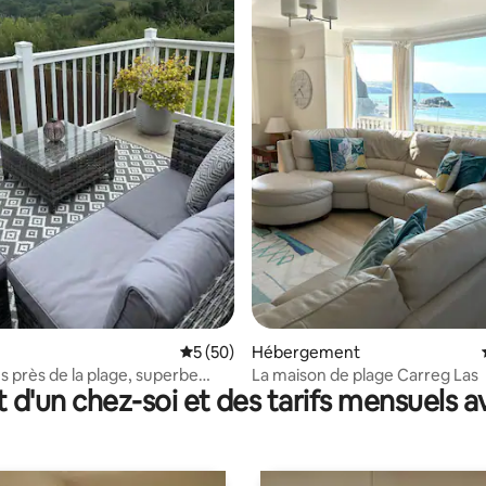
la base de 252 commentaires : 4,93 sur 5
Évaluation moyenne sur la base de 50 co
5 (50)
Hébergement
s près de la plage, superbe
La maison de plage Carreg Las
t d'un chez-soi et des tarifs mensuels 
e côtière