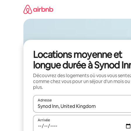
Aller
directement
au
contenu
Locations moyenne et
longue durée à Synod In
Découvrez des logements où vous vous sente
comme chez vous pour un séjour d'un mois ou
plus.
Adresse
Lorsque les résultats s'affichent, utilisez les flèc
Arrivée