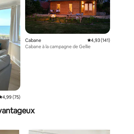
Cabane
Évaluation moyenne sur
4,93 (141)
Cabane à la campagne de Gellie
mmentaires : 5 sur 5
Évaluation moyenne sur la base de 75 commentaires : 4,99 sur 5
4,99 (75)
avantageux