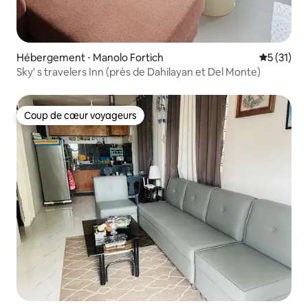
Hébergement ⋅ Manolo Fortich
Évaluation
5 (31)
Sky' s travelers Inn (près de Dahilayan et Del Monte)
Coup de cœur voyageurs
Coup de cœur voyageurs