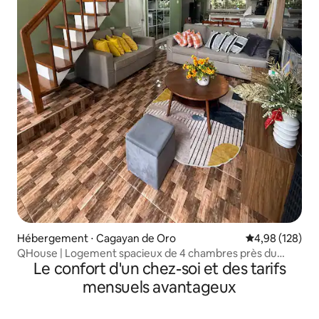
Hébergement ⋅ Cagayan de Oro
Évaluation moy
4,98 (128)
QHouse | Logement spacieux de 4 chambres près du
Le confort d'un chez-soi et des tarifs
centre-ville de CDO
mensuels avantageux