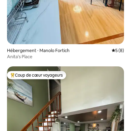
Hébergement ⋅ Manolo Fortich
Évaluatio
5 (8)
Anita's Place
Coup de cœur voyageurs
Coups de cœur voyageurs les plus appréciés