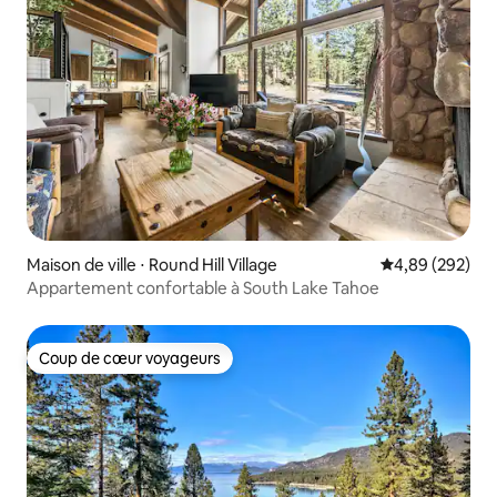
Maison de ville ⋅ Round Hill Village
Évaluation moy
4,89 (292)
Appartement confortable à South Lake Tahoe
Coup de cœur voyageurs
Coup de cœur voyageurs