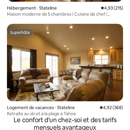
Hébergement ⋅ Stateline
Évaluation moy
4,93 (215)
Maison moderne de 5 chambres | Cuisine de chef |
Barbecue | 10 couchages
Superhôte
Superhôte
Logement de vacances ⋅ Stateline
Évaluation moy
4,92 (368)
Retraite au ski et à la plage à Tahoe
Le confort d'un chez-soi et des tarifs
mensuels avantageux