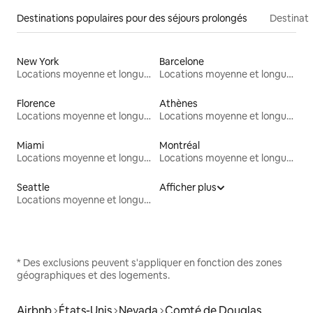
Destinations populaires pour des séjours prolongés
Destinati
New York
Barcelone
Locations moyenne et longue durée
Locations moyenne et longue durée
Florence
Athènes
Locations moyenne et longue durée
Locations moyenne et longue durée
Miami
Montréal
Locations moyenne et longue durée
Locations moyenne et longue durée
Seattle
Afficher plus
Locations moyenne et longue durée
* Des exclusions peuvent s'appliquer en fonction des zones
géographiques et des logements.
Airbnb
États-Unis
Nevada
Comté de Douglas