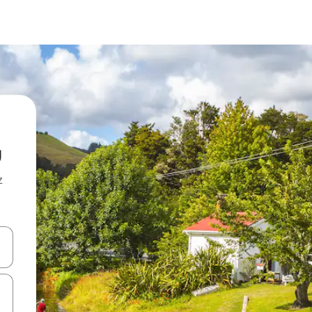
u
z
hes vers le haut et vers le bas pour les parcourir ou en appuyant et en fai