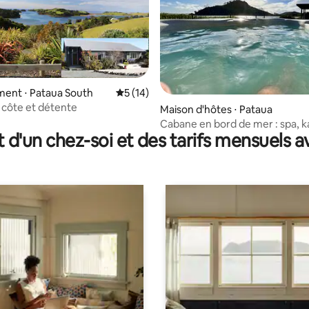
ent ⋅ Pataua South
Évaluation moyenne sur la base de 14 co
5 (14)
a côte et détente
 sur la base de 17 commentaires : 5 sur 5
Maison d'hôtes ⋅ Pataua
Cabane en bord de mer : spa, k
t d'un chez-soi et des tarifs mensuels 
vélos