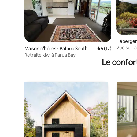
Hébergem
Vue sur l
Maison d'hôtes ⋅ Pataua South
Évaluation moyenne
5 (17)
Retraite kiwi à Parua Bay
Le confor