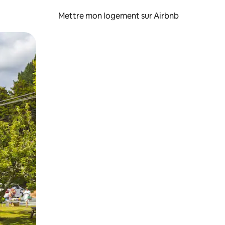
Mettre mon logement sur Airbnb
sant glisser.