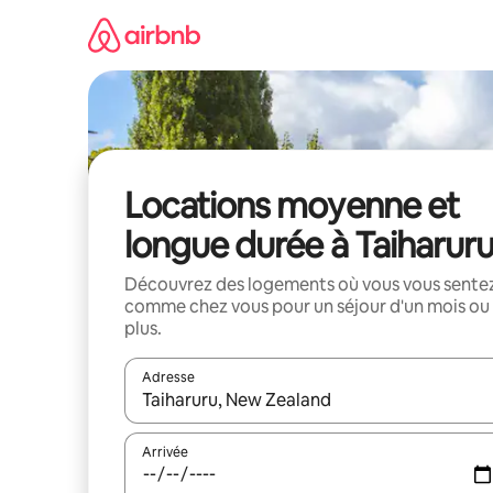
Aller
directement
au
contenu
Locations moyenne et
longue durée à Taiharur
Découvrez des logements où vous vous sente
comme chez vous pour un séjour d'un mois ou
plus.
Adresse
Lorsque les résultats s'affichent, utilisez les flèc
Arrivée