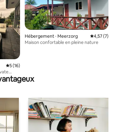
Hébergement ⋅ Meerzorg
Évaluation moyenne s
4,57 (7)
Maison confortable en pleine nature
taires : 4,88 sur 5
Évaluation moyenne sur la base de 16 commentaires : 5 sur 5
5 (16)
ivate
avantageux