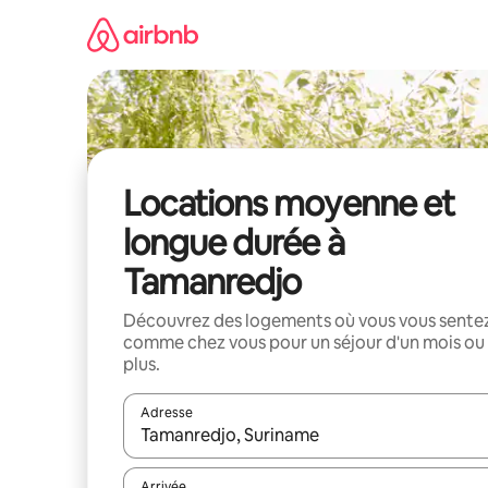
Aller
directement
au
contenu
Locations moyenne et
longue durée à
Tamanredjo
Découvrez des logements où vous vous sente
comme chez vous pour un séjour d'un mois ou
plus.
Adresse
Lorsque les résultats s'affichent, utilisez les flèc
Arrivée