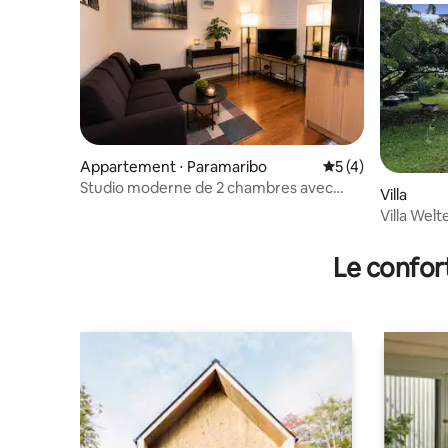
Appartement ⋅ Paramaribo
Évaluation moyenn
5 (4)
Studio moderne de 2 chambres avec
Villa
climatisation et Wi-Fi à Paramaribo North
Villa Wel
Le confor