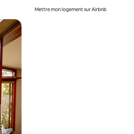
Mettre mon logement sur Airbnb
sant glisser.