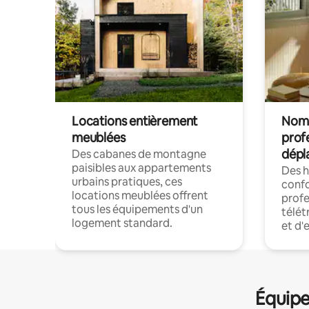
Locations entièrement
Noma
meublées
prof
dépl
Des cabanes de montagne
paisibles aux appartements
Des 
urbains pratiques, ces
confo
locations meublées offrent
profe
tous les équipements d'un
télét
logement standard.
et d'
Équipe