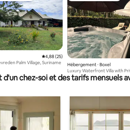
e sur la base de 4 commentaires : 5 sur 5
Évaluation moyenne sur la base de 25 commen
4,88 (25)
tevreden Palm Village, Suriname
Hébergement ⋅ Boxel
Luxury Waterfront Villa with Pr
t d'un chez-soi et des tarifs mensuels 
Jacuzzi