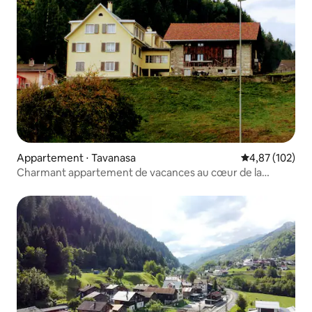
Appartement ⋅ Tavanasa
Évaluation moy
4,87 (102)
Charmant appartement de vacances au cœur de la
Surselva