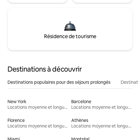
Résidence de tourisme
Destinations à découvrir
Destinations populaires pour des séjours prolongés
Destinati
New York
Barcelone
Locations moyenne et longue durée
Locations moyenne et longue durée
Florence
Athènes
Locations moyenne et longue durée
Locations moyenne et longue durée
Miami
Montréal