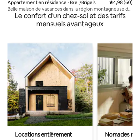
Appartement en résidence ⋅ Breil/Brigels
Évaluation mo
4,98 (60)
Belle maison de vacances dans la région montagneuse de
Le confort d'un chez-soi et des tarifs
Breil/Brigels
mensuels avantageux
Locations entièrement
Nomades num