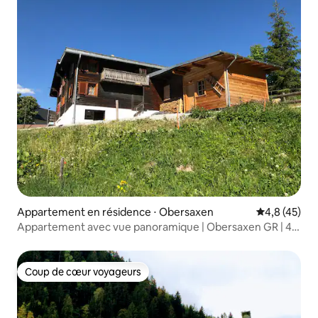
Appartement en résidence ⋅ Obersaxen
Évaluation m
4,8 (45)
Appartement avec vue panoramique | Obersaxen GR | 4 à
6 personnes
Coup de cœur voyageurs
Coup de cœur voyageurs