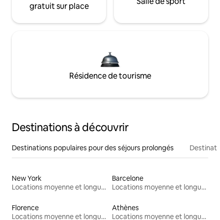
Salle de sport
gratuit sur place
Résidence de tourisme
Destinations à découvrir
Destinations populaires pour des séjours prolongés
Destinati
New York
Barcelone
Locations moyenne et longue durée
Locations moyenne et longue durée
Florence
Athènes
Locations moyenne et longue durée
Locations moyenne et longue durée