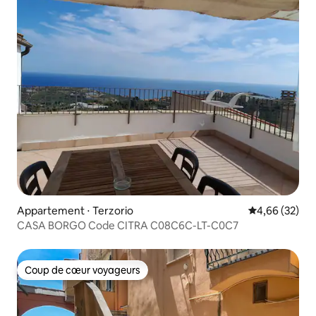
Appartement ⋅ Terzorio
Évaluation mo
4,66 (32)
CASA BORGO Code CITRA C08C6C-LT-C0C7
Coup de cœur voyageurs
Coup de cœur voyageurs