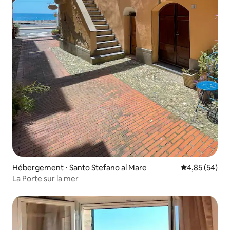
Hébergement ⋅ Santo Stefano al Mare
Évaluation mo
4,85 (54)
La Porte sur la mer