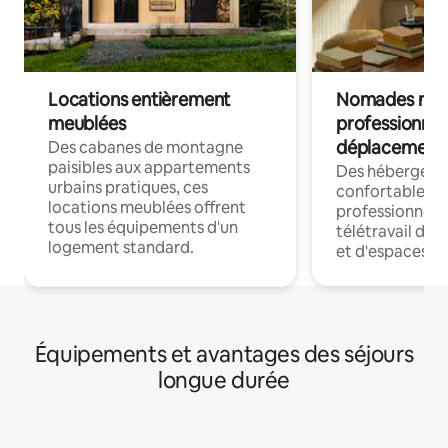
Locations entièrement
Nomades num
meublées
professionnel
déplacement
Des cabanes de montagne
paisibles aux appartements
Des hébergem
urbains pratiques, ces
confortables p
locations meublées offrent
professionnels
tous les équipements d'un
télétravail dis
logement standard.
et d'espaces de
Équipements et avantages des séjours
longue durée