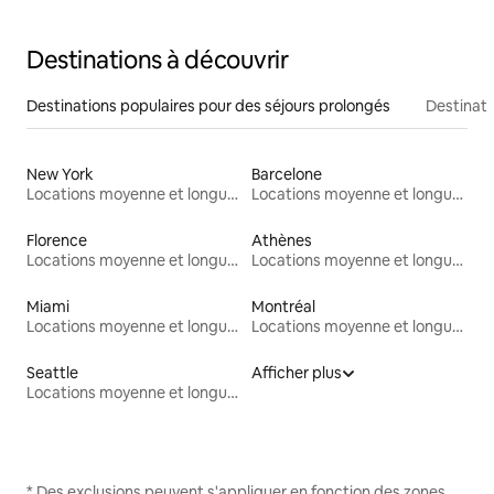
Destinations à découvrir
Destinations populaires pour des séjours prolongés
Destinati
New York
Barcelone
Locations moyenne et longue durée
Locations moyenne et longue durée
Florence
Athènes
Locations moyenne et longue durée
Locations moyenne et longue durée
Miami
Montréal
Locations moyenne et longue durée
Locations moyenne et longue durée
Seattle
Afficher plus
Locations moyenne et longue durée
* Des exclusions peuvent s'appliquer en fonction des zones