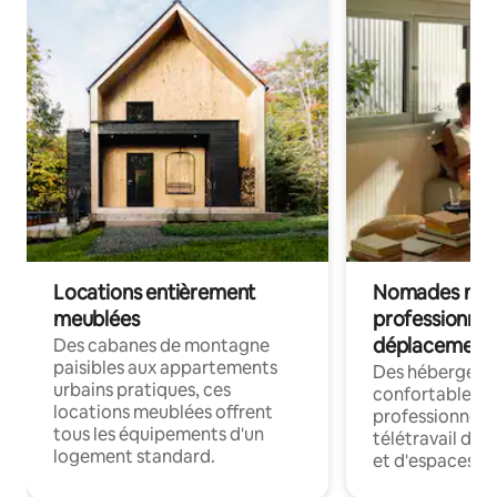
Locations entièrement
Nomades num
meublées
professionnel
déplacement
Des cabanes de montagne
paisibles aux appartements
Des hébergem
urbains pratiques, ces
confortables p
locations meublées offrent
professionnels
tous les équipements d'un
télétravail dis
logement standard.
et d'espaces de