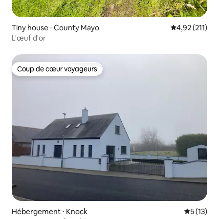
Tiny house ⋅ County Mayo
Évaluation moy
4,92 (211)
L'œuf d'or
Coup de cœur voyageurs
Coup de cœur voyageurs
Hébergement ⋅ Knock
Évaluation
5 (13)