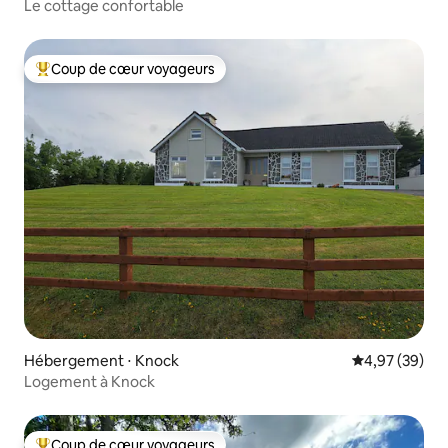
Le cottage confortable
Coup de cœur voyageurs
Coups de cœur voyageurs les plus appréciés
Hébergement ⋅ Knock
Évaluation mo
4,97 (39)
Logement à Knock
Coup de cœur voyageurs