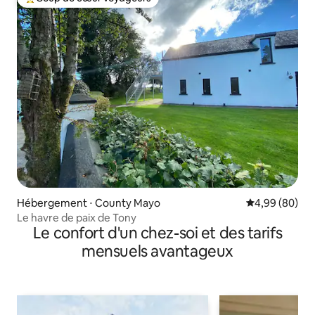
Coups de cœur voyageurs les plus appréciés
Hébergement ⋅ County Mayo
Évaluation mo
4,99 (80)
Le havre de paix de Tony
Le confort d'un chez-soi et des tarifs
mensuels avantageux