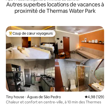
Autres superbes locations de vacances à
proximité de Thermas Water Park
Coup de cœur voyageurs
Coups de cœur voyageurs les plus appréciés
Tiny house ⋅ Águas de São Pedro
Évaluation moy
4,98 (129)
Chaleur et confort en centre-ville, à 10 min des Thermes