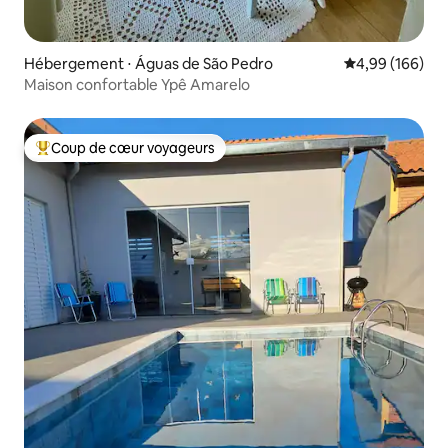
Hébergement ⋅ Águas de São Pedro
Évaluation moy
4,99 (166)
Maison confortable Ypê Amarelo
Coup de cœur voyageurs
Coups de cœur voyageurs les plus appréciés