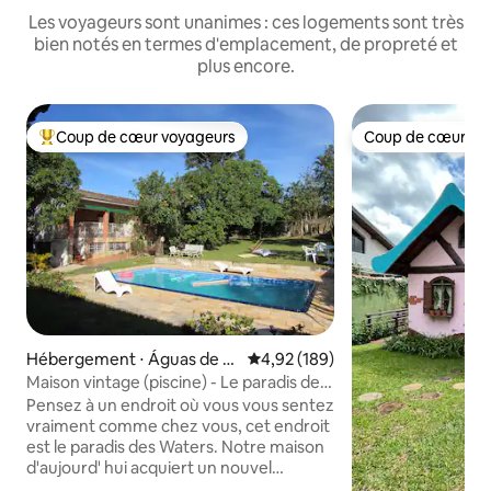
Les voyageurs sont unanimes : ces logements sont très
bien notés en termes d'emplacement, de propreté et
plus encore.
Coup de cœur voyageurs
Coup de cœur vo
Coups de cœur voyageurs les plus appréciés
Coup de cœur vo
Hébergement ⋅ Águas de S
Évaluation moyenne sur la base 
4,92 (189)
ão Pedro
Maison vintage (piscine) - Le paradis des
eaux
Pensez à un endroit où vous vous sentez
vraiment comme chez vous, cet endroit
est le paradis des Waters. Notre maison
d'aujourd' hui acquiert un nouvel
objectif : un lieu de loisirs, de repos et de