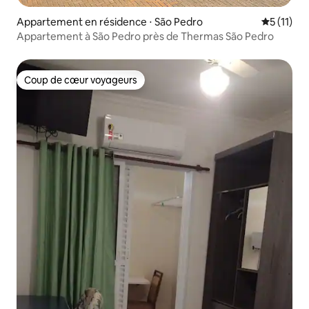
Appartement en résidence ⋅ São Pedro
Évaluatio
5 (11)
Appartement à São Pedro près de Thermas São Pedro
Coup de cœur voyageurs
Coup de cœur voyageurs