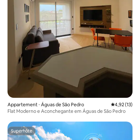
Appartement ⋅ Águas de São Pedro
Évaluation mo
4,92 (13)
Flat Moderno e Aconchegante em Águas de São Pedro
Superhôte
Superhôte