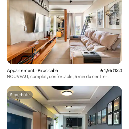
Appartement ⋅ Piracicaba
Évaluation moy
4,95 (132)
NOUVEAU, complet, confortable, 5 min du centre-
SuperHost
Superhôte
Superhôte