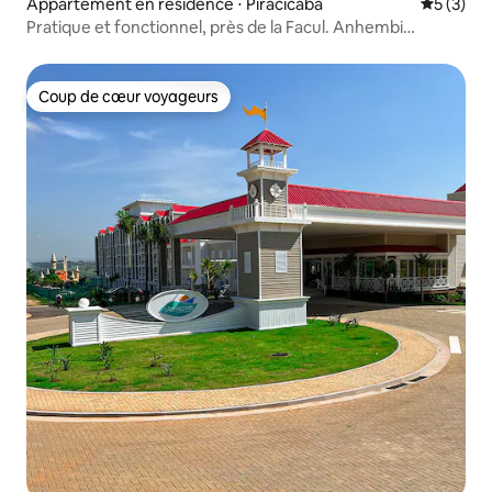
Appartement en résidence ⋅ Piracicaba
Évaluatio
5 (3)
Pratique et fonctionnel, près de la Facul. Anhembi
Morumbi
Coup de cœur voyageurs
Coup de cœur voyageurs