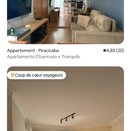
Appartement ⋅ Piracicaba
Évaluation mo
4,85 (20)
Apartamento Charmoso e Tranquilo
Coup de cœur voyageurs
Coups de cœur voyageurs les plus appréciés