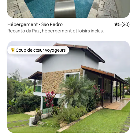
Hébergement ⋅ São Pedro
Évaluation
5 (20)
Recanto da Paz, hébergement et loisirs inclus.
Coup de cœur voyageurs
Coups de cœur voyageurs les plus appréciés