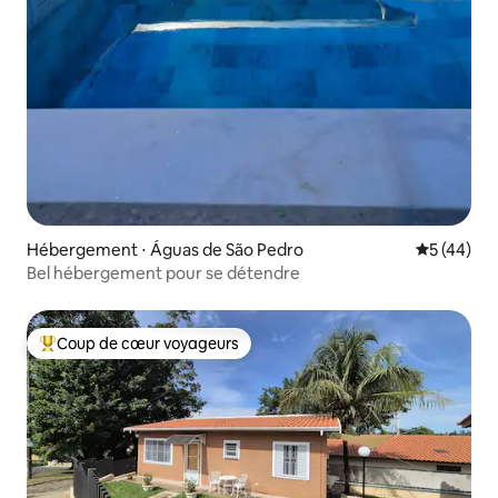
Hébergement ⋅ Águas de São Pedro
Évaluation
5 (44)
Bel hébergement pour se détendre
Coup de cœur voyageurs
Coups de cœur voyageurs les plus appréciés