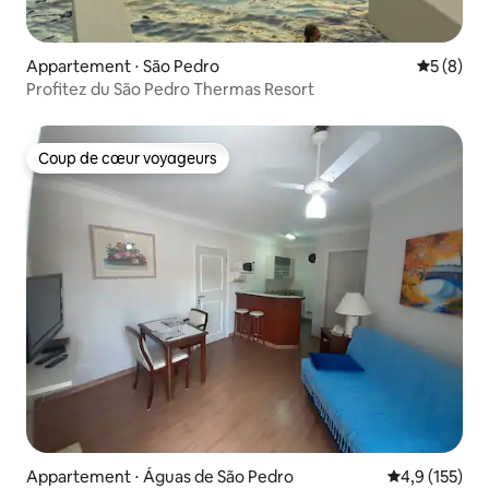
Appartement ⋅ São Pedro
Évaluatio
5 (8)
Profitez du São Pedro Thermas Resort
Coup de cœur voyageurs
Coup de cœur voyageurs
Appartement ⋅ Águas de São Pedro
Évaluation mo
4,9 (155)