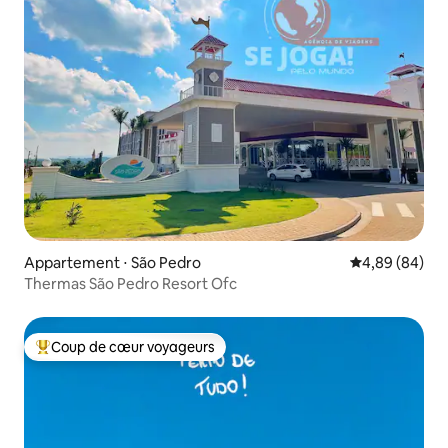
Appartement ⋅ São Pedro
Évaluation mo
4,89 (84)
Thermas São Pedro Resort Ofc
Coup de cœur voyageurs
Coups de cœur voyageurs les plus appréciés