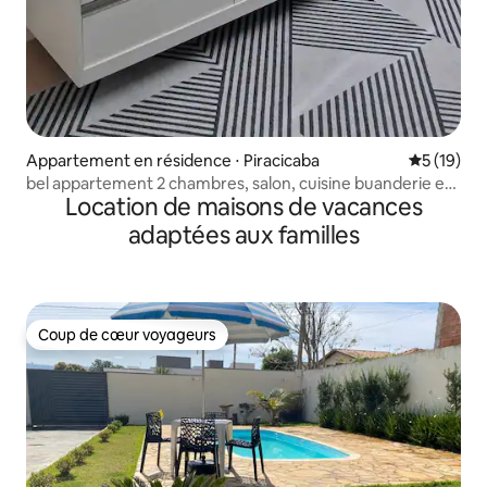
Appartement en résidence ⋅ Piracicaba
Évaluation
5 (19)
bel appartement 2 chambres, salon, cuisine buanderie et
Location de maisons de vacances
salle de bains
adaptées aux familles
Coup de cœur voyageurs
Coup de cœur voyageurs