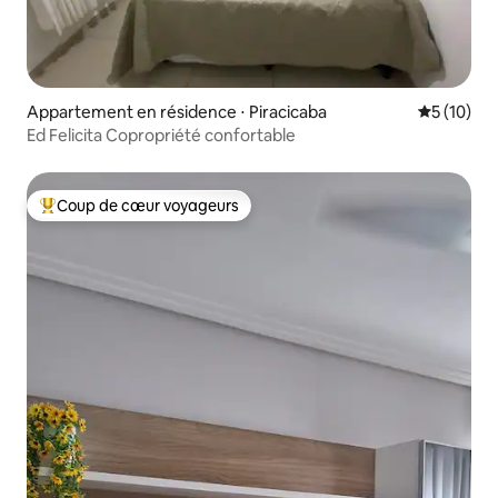
Appartement en résidence ⋅ Piracicaba
Évaluation
5 (10)
Ed Felicita Copropriété confortable
Coup de cœur voyageurs
Coups de cœur voyageurs les plus appréciés