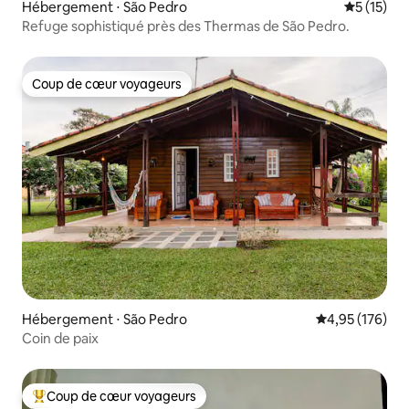
Hébergement ⋅ São Pedro
Évaluation
5 (15)
Refuge sophistiqué près des Thermas de São Pedro.
Coup de cœur voyageurs
Coup de cœur voyageurs
Hébergement ⋅ São Pedro
Évaluation moy
4,95 (176)
Coin de paix
Coup de cœur voyageurs
Coups de cœur voyageurs les plus appréciés