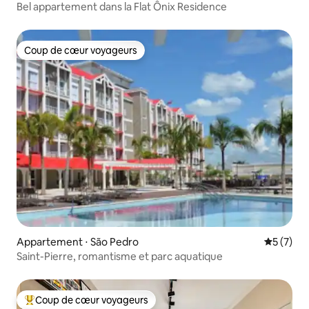
Bel appartement dans la Flat Ônix Residence
Coup de cœur voyageurs
Coup de cœur voyageurs
Appartement ⋅ São Pedro
Évaluatio
5 (7)
Saint-Pierre, romantisme et parc aquatique
Coup de cœur voyageurs
Coups de cœur voyageurs les plus appréciés