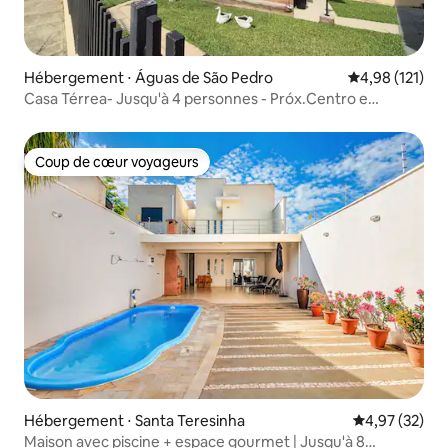
Hébergement ⋅ Águas de São Pedro
Évaluation moy
4,98 (121)
Casa Térrea- Jusqu'à 4 personnes - Próx.Centro e
Thermas
Coup de cœur voyageurs
Coup de cœur voyageurs
Hébergement ⋅ Santa Teresinha
Évaluation mo
4,97 (32)
Maison avec piscine + espace gourmet | Jusqu'à 8