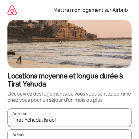
Aller
directement
Mettre mon logement sur Airbnb
au
contenu
Locations moyenne et longue durée à
Tirat Yehuda
Découvrez des logements où vous vous sentez comme
chez vous pour un séjour d'un mois ou plus.
Adresse
Lorsque les résultats s'affichent, utilisez les flèches vers le hau
Arrivée