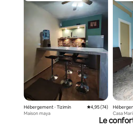
Hébergement ⋅ Tizimín
Évaluation moyenne su
4,95 (74)
Hébergem
Maison maya
Casa Mar
Le confor