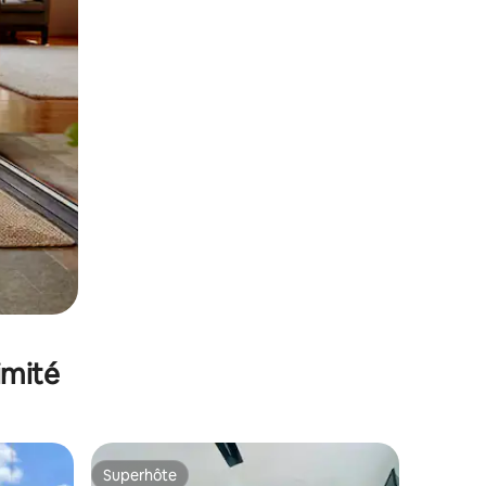
imité
Superhôte
Superhôte