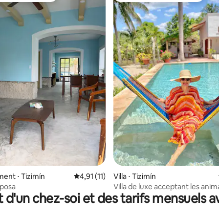
r la base de 74 commentaires : 4,95 sur 5
ent ⋅ Tizimín
Évaluation moyenne sur la base de 11 comme
4,91 (11)
Villa ⋅ Tizimín
iposa
Villa de luxe acceptant les ani
t d'un chez-soi et des tarifs mensuels 
compagnie à Tizimín avec pisci