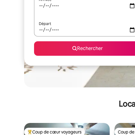
Départ
Rechercher
Loca
Coup de cœur voyageurs
Coup de
Coups de cœur voyageurs les plus appréciés
Coup de