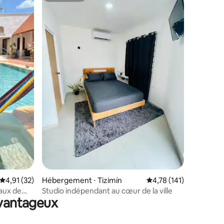
ntaires : 4,91 sur 5
Évaluation moyenne sur la base de 32 commentaires : 4,91 sur 5
4,91 (32)
Hébergement ⋅ Tizimín
Évaluation moyenne sur
4,78 (141)
maux de
Studio indépendant au cœur de la ville
avantageux
ne