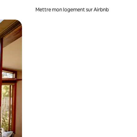
Mettre mon logement sur Airbnb
sant glisser.