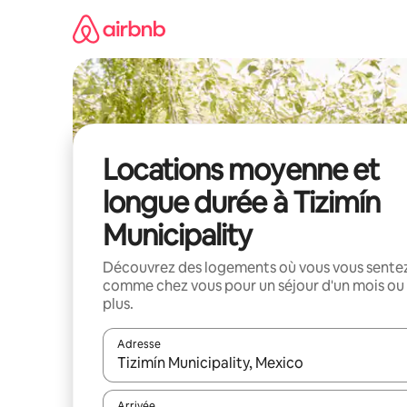
Aller
directement
au
contenu
Locations moyenne et
longue durée à Tizimín
Municipality
Découvrez des logements où vous vous sente
comme chez vous pour un séjour d'un mois ou
plus.
Adresse
Lorsque les résultats s'affichent, utilisez les flèc
Arrivée