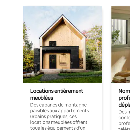
Locations entièrement
Noma
meublées
prof
dépl
Des cabanes de montagne
paisibles aux appartements
Des 
urbains pratiques, ces
confo
locations meublées offrent
profe
tous les équipements d'un
télét