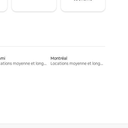
ami
Montréal
Locations moyenne et longue durée
Locations moyenne et longue durée