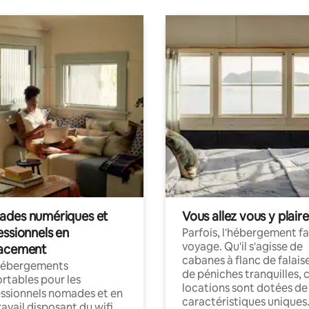
des numériques et
Vous allez vous y plaire
essionnels en
Parfois, l'hébergement fai
voyage. Qu'il s'agisse de
acement
cabanes à flanc de falais
hébergements
de péniches tranquilles, 
rtables pour les
locations sont dotées de
ssionnels nomades et en
caractéristiques uniques
ravail disposant du wifi