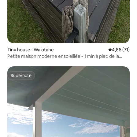
Tiny house ⋅ Waiotahe
Évaluation mo
4,86 (71)
Petite maison moderne ensoleillée - 1 min à pied de la
plage
Superhôte
Superhôte