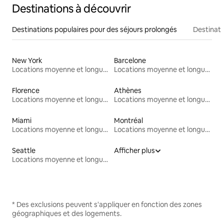
Destinations à découvrir
Destinations populaires pour des séjours prolongés
Destinati
New York
Barcelone
Locations moyenne et longue durée
Locations moyenne et longue durée
Florence
Athènes
Locations moyenne et longue durée
Locations moyenne et longue durée
Miami
Montréal
Locations moyenne et longue durée
Locations moyenne et longue durée
Seattle
Afficher plus
Locations moyenne et longue durée
* Des exclusions peuvent s'appliquer en fonction des zones
géographiques et des logements.