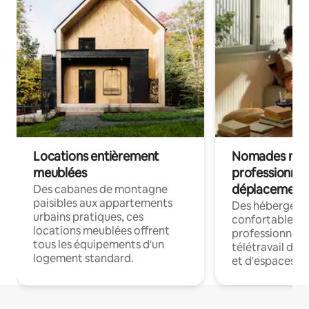
Locations entièrement
Nomades num
meublées
professionnel
déplacement
Des cabanes de montagne
paisibles aux appartements
Des hébergem
urbains pratiques, ces
confortables p
locations meublées offrent
professionnels
tous les équipements d'un
télétravail dis
logement standard.
et d'espaces de