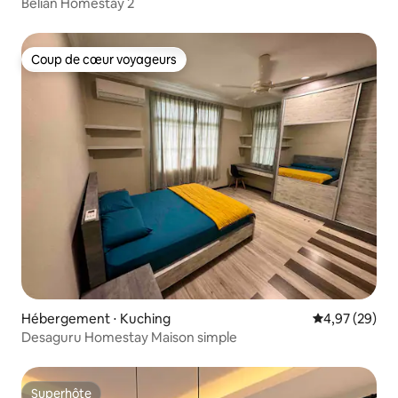
Belian Homestay 2
Coup de cœur voyageurs
Coup de cœur voyageurs
Hébergement ⋅ Kuching
Évaluation mo
4,97 (29)
Desaguru Homestay Maison simple
Superhôte