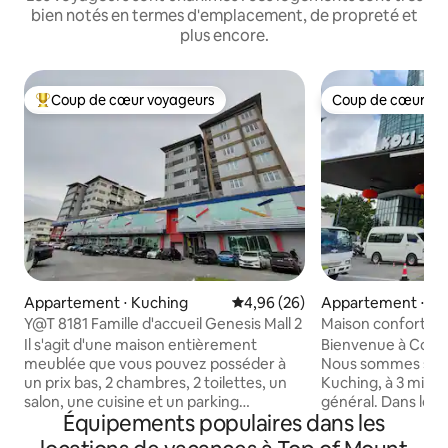
bien notés en termes d'emplacement, de propreté et
plus encore.
Coup de cœur voyageurs
Coup de cœur vo
Coups de cœur voyageurs les plus appréciés
Coup de cœur vo
Appartement ⋅ Kuching
Évaluation moyenne sur la base
4,96 (26)
Appartement ⋅ Ku
Y@T 8181 Famille d'accueil Genesis Mall 2
Maison confortabl
de l'hôpital généra
Il s'agit d'une maison entièrement
Bienvenue à Coz
meublée que vous pouvez posséder à
Nous sommes situ
un prix bas, 2 chambres, 2 toilettes, un
Kuching, à 3 minute
salon, une cuisine et un parking
général. Dans le bâtiment, vous
Équipements populaires dans les
gratuit.Cette merveilleuse propriété est
trouverez un cent
située dans l'appartement au-dessus de
restaurants, un sa