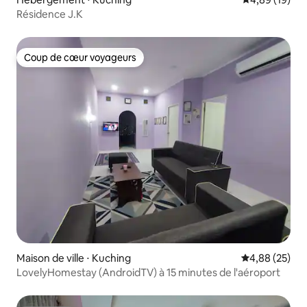
Résidence J.K
Coup de cœur voyageurs
Coup de cœur voyageurs
Maison de ville ⋅ Kuching
Évaluation mo
4,88 (25)
LovelyHomestay (AndroidTV) à 15 minutes de l'aéroport