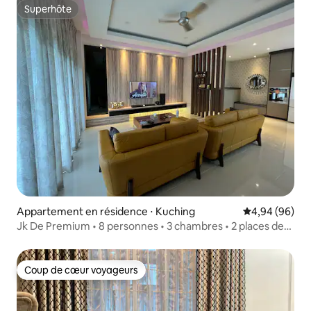
Superhôte
Superhôte
Appartement en résidence ⋅ Kuching
Évaluation mo
4,94 (96)
Jk De Premium • 8 personnes • 3 chambres • 2 places de
parking
Coup de cœur voyageurs
Coup de cœur voyageurs