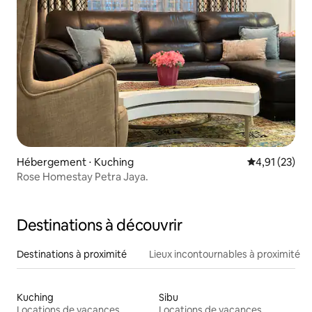
Hébergement ⋅ Kuching
Évaluation mo
4,91 (23)
Rose Homestay Petra Jaya.
Destinations à découvrir
Destinations à proximité
Lieux incontournables à proximité
Kuching
Sibu
Locations de vacances
Locations de vacances