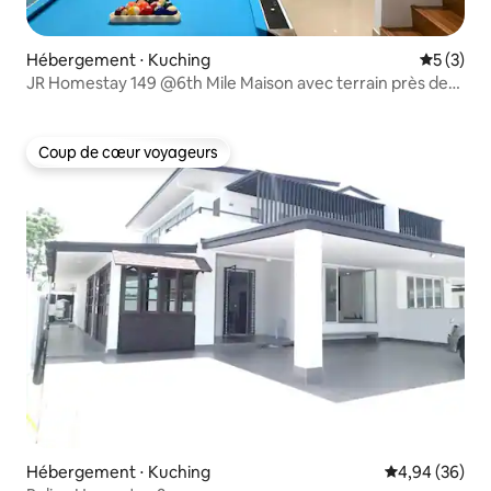
Hébergement ⋅ Kuching
Évaluatio
5 (3)
JR Homestay 149 @6th Mile Maison avec terrain près de
Farley
Coup de cœur voyageurs
Coup de cœur voyageurs
Hébergement ⋅ Kuching
Évaluation mo
4,94 (36)