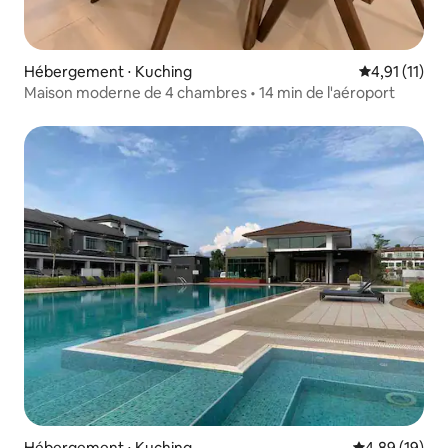
Hébergement ⋅ Kuching
Évaluation m
4,91 (11)
Maison moderne de 4 chambres • 14 min de l'aéroport
Hébergement ⋅ Kuching
Évaluation mo
4,89 (19)