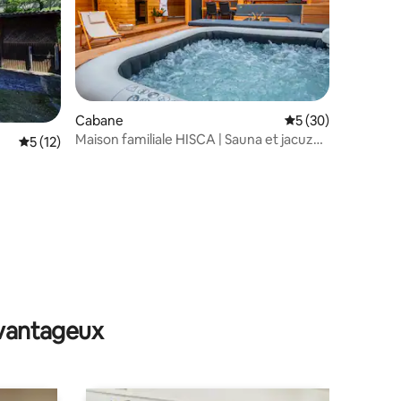
Cabane
Évaluation moyenne
5 (30)
Maison familiale HISCA | Sauna et jacuzzi
ntaires : 4,99 sur 5
Évaluation moyenne sur la base de 12 commentaires : 5 sur 5
5 (12)
privés
avantageux