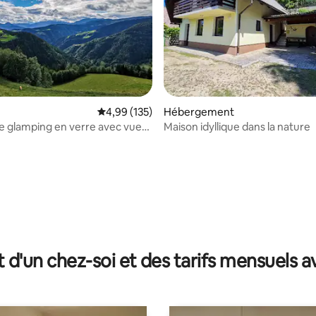
Évaluation moyenne sur la base de 135 comme
4,99 (135)
Hébergement
 glamping en verre avec vue
Maison idyllique dans la nature
que paradisiaque
 sur la base de 45 commentaires : 5 sur 5
t d'un chez-soi et des tarifs mensuels 