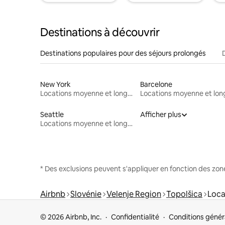
Destinations à découvrir
Destinations populaires pour des séjours prolongés
New York
Barcelone
Locations moyenne et longue durée
Seattle
Afficher plus
Locations moyenne et longue durée
* Des exclusions peuvent s'appliquer en fonction des zo
Airbnb
Slovénie
Velenje Region
Topolšica
Loca
© 2026 Airbnb, Inc.
Confidentialité
Conditions génér