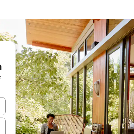
a
z
hes vers le haut et vers le bas pour les parcourir ou en appuyant et en fai