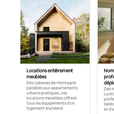
Locations entièrement
Noma
meublées
prof
dépl
Des cabanes de montagne
paisibles aux appartements
Des 
urbains pratiques, ces
confo
locations meublées offrent
profe
tous les équipements d'un
télét
logement standard.
et d'