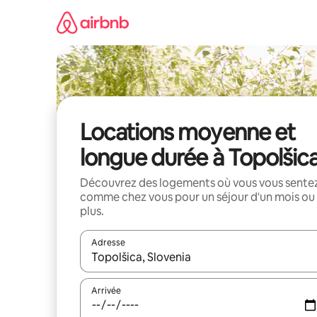
Aller
directement
au
contenu
Locations moyenne et
longue durée à Topolšic
Découvrez des logements où vous vous sente
comme chez vous pour un séjour d'un mois ou
plus.
Adresse
Lorsque les résultats s'affichent, utilisez les flèc
Arrivée