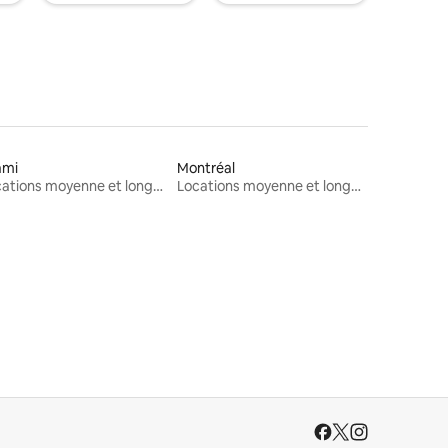
ami
Montréal
Locations moyenne et longue durée
Locations moyenne et longue durée