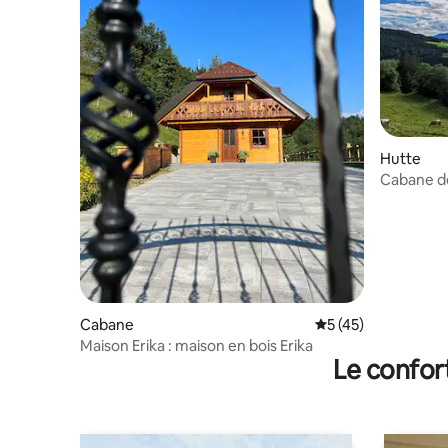
Hutte
Cabane de
panorami
Cabane
Évaluation moyenne
5 (45)
Maison Erika : maison en bois Erika
Le confor