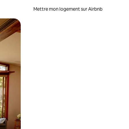
Mettre mon logement sur Airbnb
sant glisser.