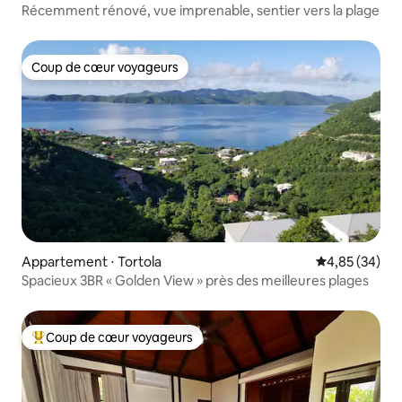
Récemment rénové, vue imprenable, sentier vers la plage
Coup de cœur voyageurs
Coup de cœur voyageurs
Appartement ⋅ Tortola
Évaluation mo
4,85 (34)
Spacieux 3BR « Golden View » près des meilleures plages
Coup de cœur voyageurs
Coups de cœur voyageurs les plus appréciés