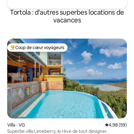
Tortola : d'autres superbes locations de
vacances
Coup de cœur voyageurs
Coups de cœur voyageurs les plus appréciés
Villa ⋅ VG
Évaluation mo
4,98 (59)
Superbe villa Limeberry, le rêve de tout designer.