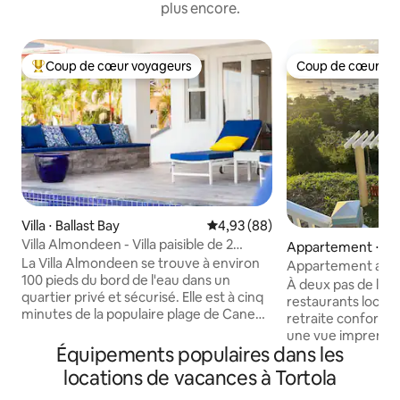
plus encore.
Coup de cœur voyageurs
Coup de cœur vo
Coups de cœur voyageurs les plus appréciés
Coup de cœur vo
Villa ⋅ Ballast Bay
Évaluation moyenne sur la base
4,93 (88)
Villa Almondeen - Villa paisible de 2
Appartement ⋅ C
chambres avec piscine
La Villa Almondeen se trouve à environ
Bay
Appartement avec
100 pieds du bord de l'eau dans un
Garden Bay
À deux pas de la p
quartier privé et sécurisé. Elle est à cinq
restaurants locau
minutes de la populaire plage de Cane
retraite conforta
Garden Bay et à 15 minutes des autres
une vue imprenable
plages à proximité. Vous pourrez
Équipements populaires dans les
couchers de soleil 
profiter de la vue sur Jost Van Dyke et
L'appartement est
locations de vacances à Tortola
des activités nautiques autour de la
d'équipements mo
« Baie ». Sur la gauche se trouve une