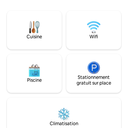
deux téléviseurs à 
zone appelée « The Pointe », une zone
linge/sèche-linge 
de pêche à la ligne et de plongée avec
entièrement équip
tuba, et sur la droite se trouve le célèbre
couples, les famille
« Smith's Toe » (prononcé « Smittoe »),
recherche de con
une autre zone de pêche, et la maison
dans un cadre magn
du poisson perroquet bleu.
Votre escapade sur 
Cuisine
Wifi
Voitures de locati
supplément de 70 à
Stationnement
Piscine
gratuit sur place
Climatisation