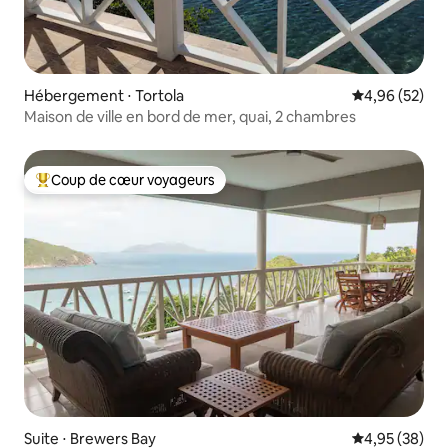
Hébergement ⋅ Tortola
Évaluation mo
4,96 (52)
Maison de ville en bord de mer, quai, 2 chambres
Coup de cœur voyageurs
Coups de cœur voyageurs les plus appréciés
Suite ⋅ Brewers Bay
Évaluation mo
4,95 (38)