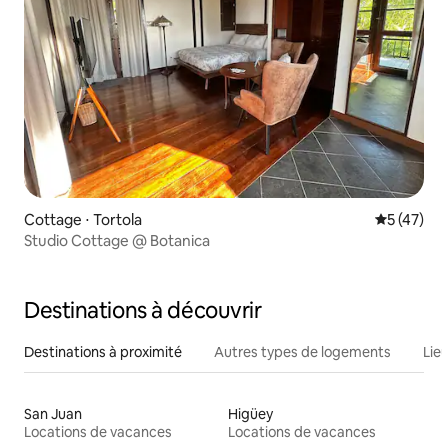
Cottage ⋅ Tortola
Évaluation
5 (47)
Studio Cottage @ Botanica
Destinations à découvrir
Destinations à proximité
Autres types de logements
Lie
San Juan
Higüey
Locations de vacances
Locations de vacances