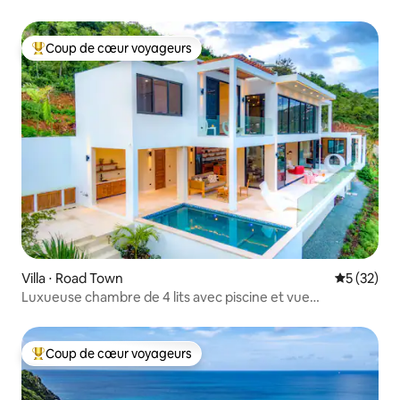
Coup de cœur voyageurs
Coups de cœur voyageurs les plus appréciés
Villa ⋅ Road Town
Évaluation
5 (32)
Luxueuse chambre de 4 lits avec piscine et vue
spectaculaire
Coup de cœur voyageurs
Coups de cœur voyageurs les plus appréciés