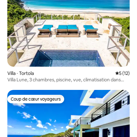
Villa ⋅ Tortola
Évaluation
5 (12)
Villa Lune, 3 chambres, piscine, vue, climatisation dans
tout le logement
Coup de cœur voyageurs
Coup de cœur voyageurs