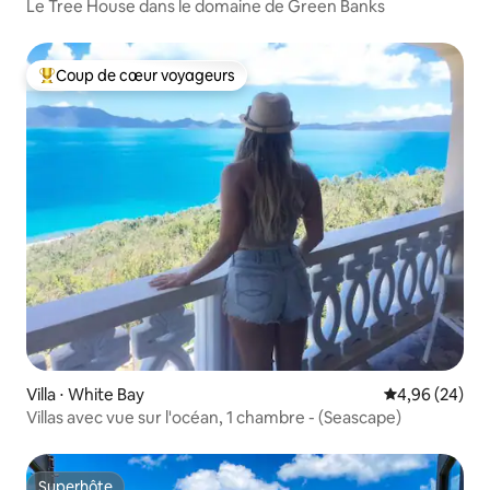
Le Tree House dans le domaine de Green Banks
Coup de cœur voyageurs
Coups de cœur voyageurs les plus appréciés
Villa ⋅ White Bay
Évaluation mo
4,96 (24)
Villas avec vue sur l'océan, 1 chambre - (Seascape)
Superhôte