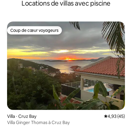
Locations de villas avec piscine
Coup de cœur voyageurs
Coup de cœur voyageurs
Villa ⋅ Cruz Bay
Évaluation mo
4,93 (45)
Villa Ginger Thomas à Cruz Bay