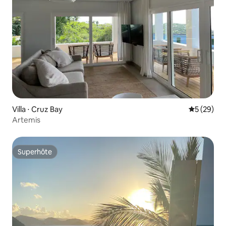
Villa ⋅ Cruz Bay
Évaluation
5 (29)
Artemis
Superhôte
Superhôte