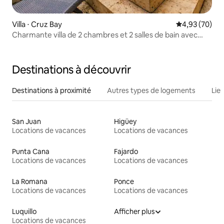
Villa ⋅ Cruz Bay
Évaluation mo
4,93 (70)
Charmante villa de 2 chambres et 2 salles de bain avec
piscine à débordement
Destinations à découvrir
Destinations à proximité
Autres types de logements
Lie
San Juan
Higüey
Locations de vacances
Locations de vacances
Punta Cana
Fajardo
Locations de vacances
Locations de vacances
La Romana
Ponce
Locations de vacances
Locations de vacances
Luquillo
Afficher plus
Locations de vacances