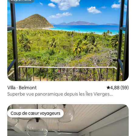
Superhôte
Villa ⋅ Belmont
Évaluation mo
4,88 (59)
Superbe vue panoramique depuis les Îles Vierges
britanniques
Coup de cœur voyageurs
Coup de cœur voyageurs