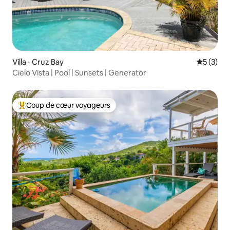
Villa ⋅ Cruz Bay
Évaluatio
5 (3)
Cielo Vista | Pool | Sunsets | Generator
Coup de cœur voyageurs
Coups de cœur voyageurs les plus appréciés