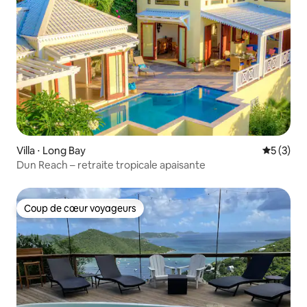
Villa ⋅ Long Bay
Évaluatio
5 (3)
Dun Reach – retraite tropicale apaisante
Coup de cœur voyageurs
Coup de cœur voyageurs