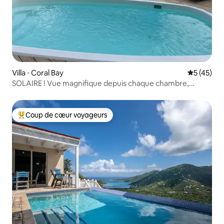
Villa ⋅ Coral Bay
Évaluation
5 (45)
SOLAIRE ! Vue magnifique depuis chaque chambre,
piscine, climatisation
Coup de cœur voyageurs
Coups de cœur voyageurs les plus appréciés