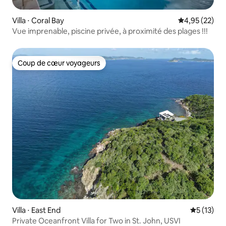
Villa ⋅ Coral Bay
Évaluation mo
4,95 (22)
Vue imprenable, piscine privée, à proximité des plages !!!
Coup de cœur voyageurs
Coup de cœur voyageurs
Villa ⋅ East End
Évaluation
5 (13)
Private Oceanfront Villa for Two in St. John, USVI