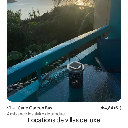
Villa ⋅ Cane Garden Bay
Évaluation mo
4,84 (61)
Ambiance insulaire détendue
Locations de villas de luxe