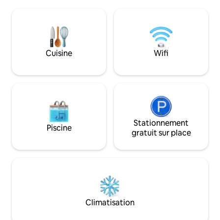
Nous sommes une villa verte et
4 chambres et 4 sa
entièrement solaire, avec beaucoup de
dans les contours 
puissance et sans pannes, ce qui est
chambres situées 
courant dans d'autres villas. Maison en
séparés pour un m
maçonnerie solide, carrelage italien.
Toutes les chambr
Excellente eau potable car l'eau de pluie
Cuisine
Wifi
est filtrée aux UV. Kayaks et planches de
paddle inclus à la plage Hansen ! TOUS
sont les bienvenus.
Stationnement
Piscine
gratuit sur place
Climatisation