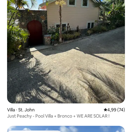
Villa ⋅ St. John
Évaluation mo
4,99 (74)
Just Peachy - Pool Villa + Bronco + WE ARE SOLAR !