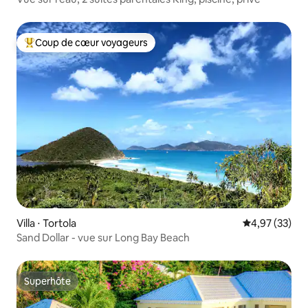
Coup de cœur voyageurs
Coups de cœur voyageurs les plus appréciés
Villa ⋅ Tortola
Évaluation mo
4,97 (33)
Sand Dollar - vue sur Long Bay Beach
Superhôte
Superhôte