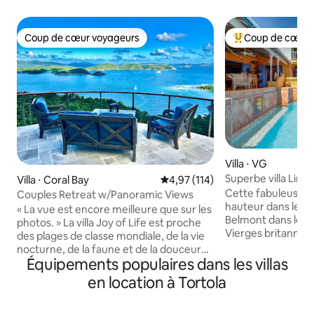
Coup de cœur voyageurs
Coup de cœur 
Coup de cœur voyageurs
Coups de cœur vo
Villa ⋅ VG
Superbe villa Lime
Villa ⋅ Coral Bay
Évaluation moyenne sur la base 
4,97 (114)
designer.
Cette fabuleuse vil
Couples Retreat w/Panoramic Views
hauteur dans le p
« La vue est encore meilleure que sur les
Belmont dans le We
photos. » La villa Joy of Life est proche
Vierges britanniq
des plages de classe mondiale, de la vie
sa petite sœur Lim
nocturne, de la faune et de la douceur
rêve de tout desi
Équipements populaires dans les villas
de vivre ! Profitez des brises des alizés
vives, des carreau
ou de la climatisation dans toute la villa.
en location à Tortola
soleil et lune qui 
WiFi rapide, plus un bureau, pour
vous avez fait la 
travailler confortablement à la maison.
Shack !! La villa de 