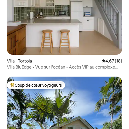
Villa ⋅ Tortola
Évaluation mo
4,67 (18)
Villa BluEdge • Vue sur l'océan • Accès VIP au complexe
hôtelier
Coup de cœur voyageurs
Coups de cœur voyageurs les plus appréciés