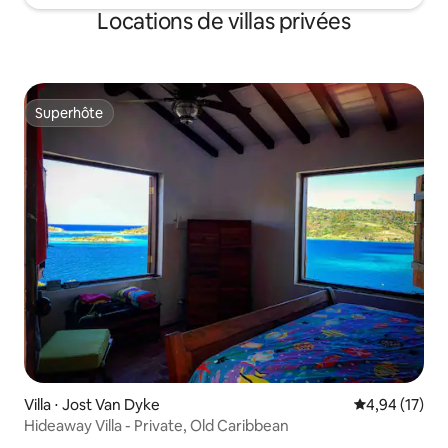
Locations de villas privées
Superhôte
Superhôte
Villa ⋅ Jost Van Dyke
Évaluation mo
4,94 (17)
Hideaway Villa - Private, Old Caribbean