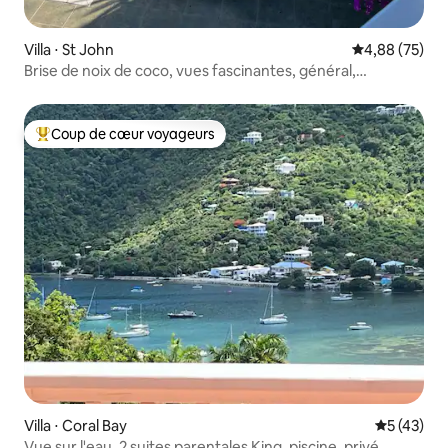
Villa ⋅ St John
Évaluation mo
4,88 (75)
Brise de noix de coco, vues fascinantes, général,
climatisation complète
Coup de cœur voyageurs
Coups de cœur voyageurs les plus appréciés
Villa ⋅ Coral Bay
Évaluation
5 (43)
Vue sur l'eau, 2 suites parentales King, piscine, privé