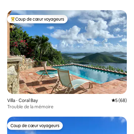
Coup de cœur voyageurs
Coups de cœur voyageurs les plus appréciés
Villa ⋅ Coral Bay
Évaluation
5 (68)
Trouble de la mémoire
Coup de cœur voyageurs
Coup de cœur voyageurs