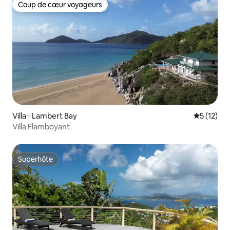
Coup de cœur voyageurs
Coup de cœur voyageurs
Villa ⋅ Lambert Bay
Évaluation
5 (12)
Villa Flamboyant
Superhôte
Superhôte