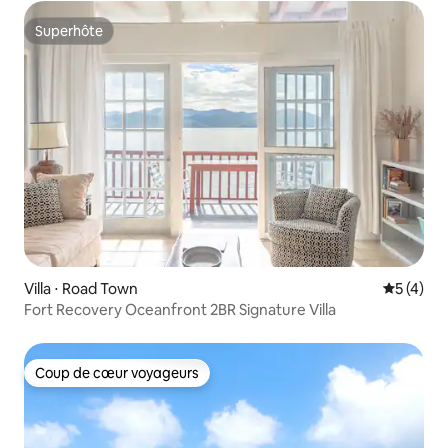
Superhôte
Superhôte
Villa ⋅ Road Town
Évaluatio
5 (4)
Fort Recovery Oceanfront 2BR Signature Villa
Coup de cœur voyageurs
Coup de cœur voyageurs