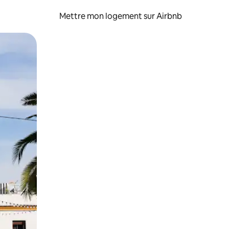
Mettre mon logement sur Airbnb
sant glisser.