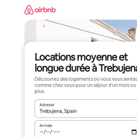
Aller
directement
au
contenu
Locations moyenne et
longue durée à Trebujen
Découvrez des logements où vous vous sente
comme chez vous pour un séjour d'un mois ou
plus.
Adresse
Lorsque les résultats s'affichent, utilisez les flèc
Arrivée