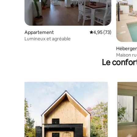
Appartement
Évaluation moyenne su
4,95 (73)
Lumineux et agréable
Héberge
Maison ru
Le confor
Piscine e