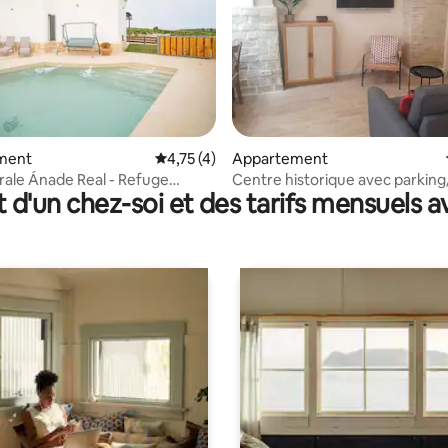
r la base de 73 commentaires : 4,95 sur 5
ment
Évaluation moyenne sur la base de 4 comme
4,75 (4)
Appartement
rale Ánade Real - Refuge
Centre historique avec parking
t d'un chez-soi et des tarifs mensuels 
t Cheminée
Fi/climatisation au centre