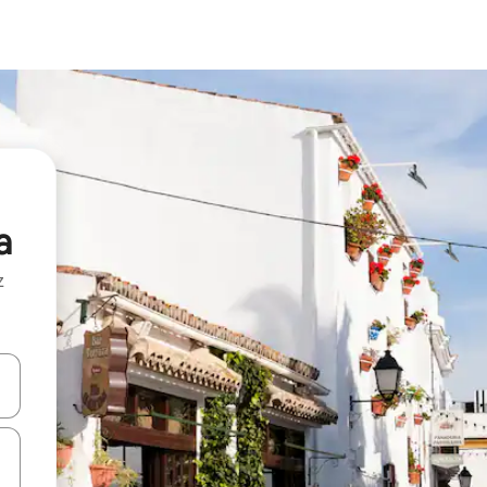
a
z
hes vers le haut et vers le bas pour les parcourir ou en appuyant et en fai