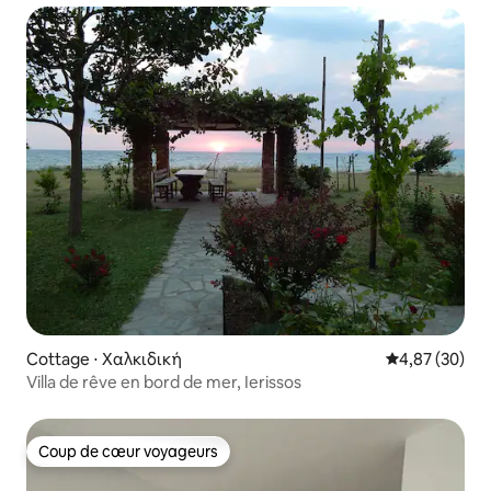
Cottage ⋅ Χαλκιδική
Évaluation mo
4,87 (30)
Villa de rêve en bord de mer, Ierissos
Coup de cœur voyageurs
Coup de cœur voyageurs