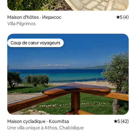
Maison d'hôtes ⋅ Иерисос
Évaluatio
5 (4)
Villa Pilgrimos
Coup de cœur voyageurs
Coup de cœur voyageurs
Maison cycladique ⋅ Koumitsa
Évaluation
5 (42)
Une villa unique à Athos, Chalcidique