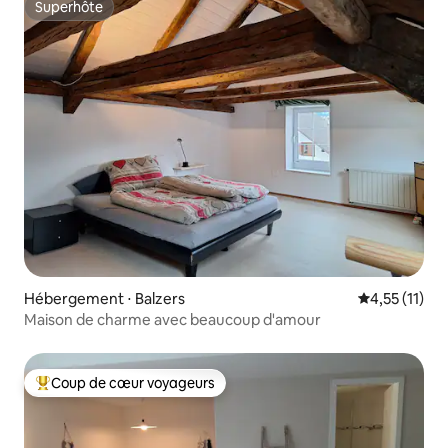
Superhôte
Superhôte
Hébergement ⋅ Balzers
Évaluation m
4,55 (11)
Maison de charme avec beaucoup d'amour
Coup de cœur voyageurs
Coups de cœur voyageurs les plus appréciés