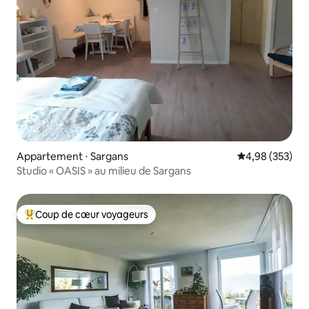
Appartement ⋅ Sargans
Évaluation moy
4,98 (353)
Studio « OASIS » au milieu de Sargans
Coup de cœur voyageurs
Coups de cœur voyageurs les plus appréciés