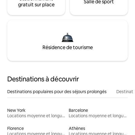
Salle de sport
gratuit sur place
Résidence de tourisme
Destinations à découvrir
Destinations populaires pour des séjours prolongés
Destinati
New York
Barcelone
Locations moyenne et longue durée
Locations moyenne et longue durée
Florence
Athènes
Locations moyenne et longue durée
Locations moyenne et longue durée