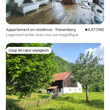
Appartement en résidence ⋅ Triesenberg
Évaluation moy
4,97 (198)
Logement entier avec une vue magnifique
Coup de cœur voyageurs
Coup de cœur voyageurs