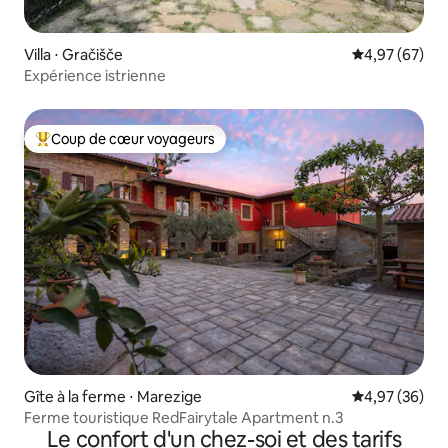
Villa ⋅ Gračišče
Évaluation mo
4,97 (67)
Expérience istrienne
Coup de cœur voyageurs
Coups de cœur voyageurs les plus appréciés
Gîte à la ferme ⋅ Marezige
Évaluation mo
4,97 (36)
Ferme touristique RedFairytale Apartment n.3
Le confort d'un chez-soi et des tarifs