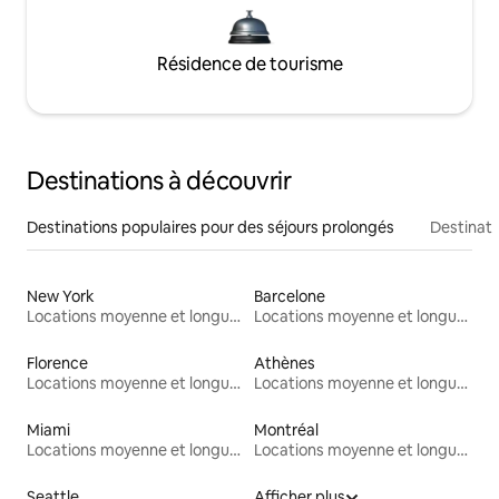
Résidence de tourisme
Destinations à découvrir
Destinations populaires pour des séjours prolongés
Destinati
New York
Barcelone
Locations moyenne et longue durée
Locations moyenne et longue durée
Florence
Athènes
Locations moyenne et longue durée
Locations moyenne et longue durée
Miami
Montréal
Locations moyenne et longue durée
Locations moyenne et longue durée
Seattle
Afficher plus