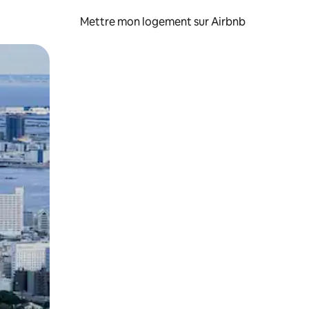
Mettre mon logement sur Airbnb
sant glisser.