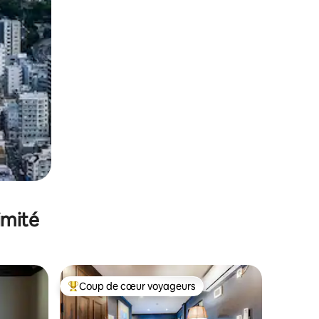
imité
Coup de cœur voyageurs
lus appréciés
Coups de cœur voyageurs les plus appréciés