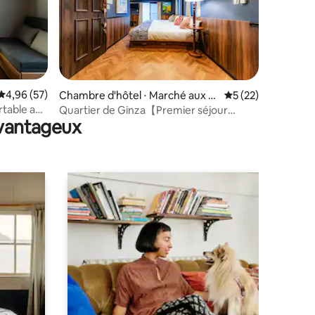
taires : 4,83 sur 5
Évaluation moyenne sur la base de 57 commentaires : 4,96 sur 5
4,96 (57)
Chambre d'hôtel ⋅ Marché aux p
Évaluation moyenne
5 (22)
oissons de Tsukiji
rtable au
Quartier de Ginza【Premier séjour
avantageux
· 301】Étage privé |