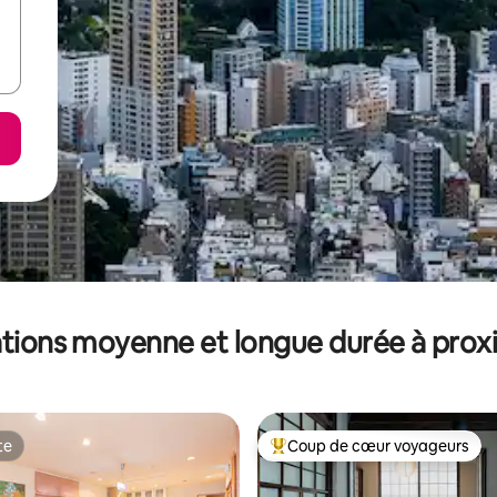
tions moyenne et longue durée à prox
te
Coup de cœur voyageurs
te
Coups de cœur voyageurs les p