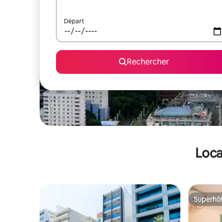
Départ
Rechercher
Loca
Superhô
Superhô