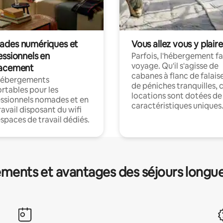
des numériques et
Vous allez vous y plaire
essionnels en
Parfois, l'hébergement fai
voyage. Qu'il s'agisse de
acement
cabanes à flanc de falais
hébergements
de péniches tranquilles, 
rtables pour les
locations sont dotées de
ssionnels nomades et en
caractéristiques uniques
ravail disposant du wifi
espaces de travail dédiés.
ments et avantages des séjours longu