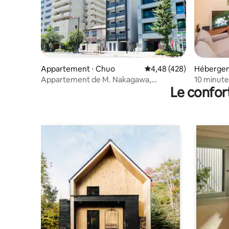
Appartement ⋅ Chuo
Évaluation moyenne sur 
4,48 (428)
Hébergem
Appartement de M. Nakagawa,
10 minute
Le confor
appartement avec lit double 4
Ginza/18 
Shibuya/G
salles de 
touristiq