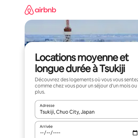
Aller
directement
au
contenu
Locations moyenne et
longue durée à Tsukiji
Découvrez des logements où vous vous sente
comme chez vous pour un séjour d'un mois ou
plus.
Adresse
Lorsque les résultats s'affichent, utilisez les flèc
Arrivée