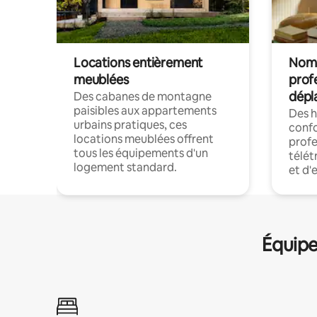
Locations entièrement
Noma
meublées
prof
dépl
Des cabanes de montagne
paisibles aux appartements
Des 
urbains pratiques, ces
confo
locations meublées offrent
profe
tous les équipements d'un
télét
logement standard.
et d'
Équipe