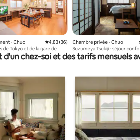
la base de 428 commentaires : 4,48 sur 5
ent ⋅ Chuo
Évaluation moyenne sur la base de 36 commen
4,83 (36)
Chambre privée ⋅ Chuo
s de Tokyo et de la gare de
Suzumeya Tsukiji : séjour confo
t d'un chez-soi et des tarifs mensuels 
minutes d'Asakusa et de
design traditionnel
rande maison individuelle/2
bain et toilettes/Près des sites
ues