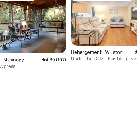
Hébergement ⋅ Williston
É
Under the Oaks - Paisible, privé
 ⋅ Micanopy
Évaluation moyenne sur la base de 107 commen
4,89 (107)
propriété de 2 chambres
Cypress