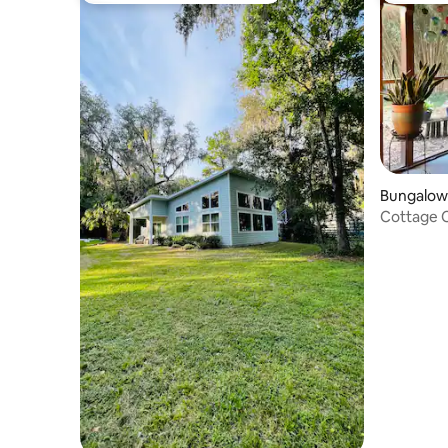
Bungalow
Cottage 