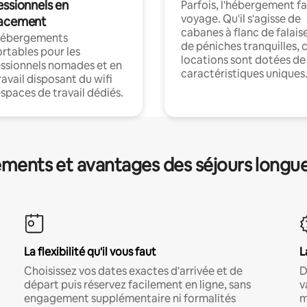
essionnels en
Parfois, l'hébergement fai
voyage. Qu'il s'agisse de
acement
cabanes à flanc de falais
hébergements
de péniches tranquilles, 
rtables pour les
locations sont dotées de
ssionnels nomades et en
caractéristiques uniques
ravail disposant du wifi
espaces de travail dédiés.
ments et avantages des séjours longu
La flexibilité qu'il vous faut
L
Choisissez vos dates exactes d'arrivée et de
D
départ puis réservez facilement en ligne, sans
v
engagement supplémentaire ni formalités
m