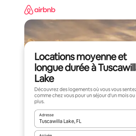
Aller
directement
au
contenu
Locations moyenne et
longue durée à Tuscawil
Lake
Découvrez des logements où vous vous sente
comme chez vous pour un séjour d'un mois ou
plus.
Adresse
Lorsque les résultats s'affichent, utilisez les flèc
Arrivée