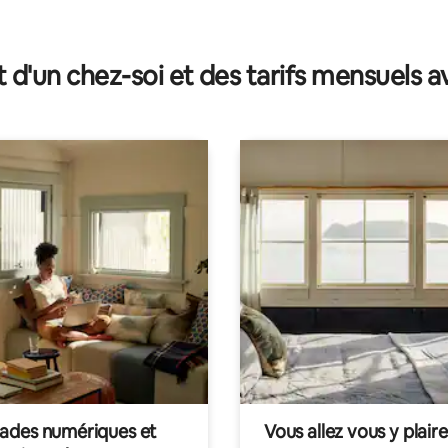
sur la base de 88 commentaires : 5 sur 5
t d'un chez-soi et des tarifs mensuels 
des numériques et
Vous allez vous y plaire