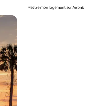
Mettre mon logement sur Airbnb
sant glisser.