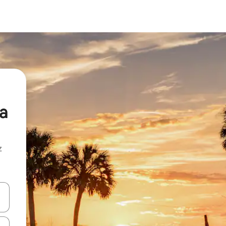
la
z
hes vers le haut et vers le bas pour les parcourir ou en appuyant et en fai