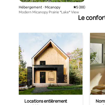
Hébergement ⋅ Micanopy
Évaluation moyenne 
5 (88)
Modern Micanopy Prairie *Lake* View
Le confor
Locations entièrement
Noma