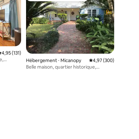
valuation moyenne sur la base de 131 commentaires : 4,95 sur 5
4,95 (131)
e,
Hébergement ⋅ Micanopy
Évaluation moyenne sur
4,97 (300)
taires : 4,89 sur 5
Belle maison, quartier historique,
Micanopy