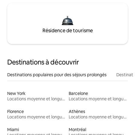
Résidence de tourisme
Destinations à découvrir
Destinations populaires pour des séjours prolongés
Destinati
New York
Barcelone
Locations moyenne et longue durée
Locations moyenne et longue durée
Florence
Athènes
Locations moyenne et longue durée
Locations moyenne et longue durée
Miami
Montréal
Locations moyenne et longue durée
Locations moyenne et longue durée