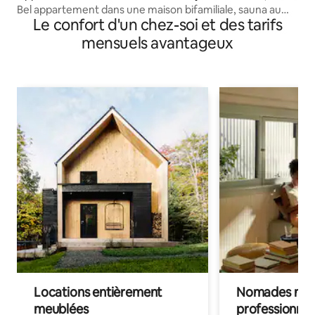
Bel appartement dans une maison bifamiliale, sauna au
Le confort d'un chez-soi et des tarifs
feu de bois
mensuels avantageux
Locations entièrement
Nomades num
meublées
professionnel