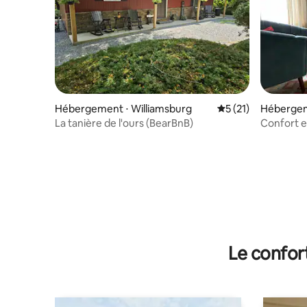
Hébergement ⋅ Williamsburg
Évaluation moyenne
5 (21)
Hébergem
La tanière de l'ours (BearBnB)
Confort 
Le confor