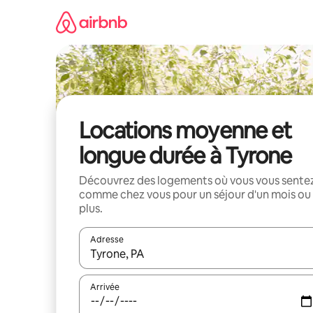
Aller
directement
au
contenu
Locations moyenne et
longue durée à Tyrone
Découvrez des logements où vous vous sente
comme chez vous pour un séjour d'un mois ou
plus.
Adresse
Lorsque les résultats s'affichent, utilisez les flèc
Arrivée