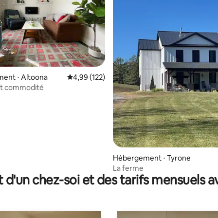
 sur la base de 21 commentaires : 5 sur 5
ent ⋅ Altoona
Évaluation moyenne sur la base de 122 comme
4,99 (122)
et commodité
Hébergement ⋅ Tyrone
La ferme
t d'un chez-soi et des tarifs mensuels 