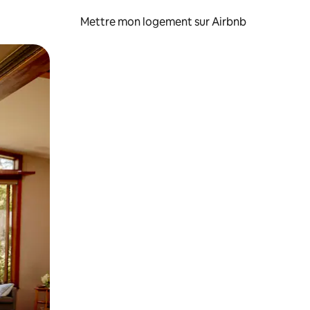
Mettre mon logement sur Airbnb
sant glisser.