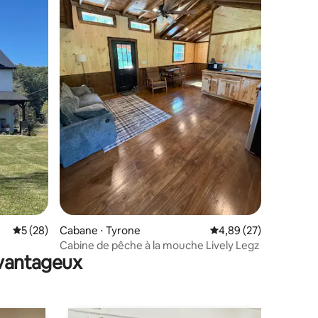
ntaires : 4,99 sur 5
Évaluation moyenne sur la base de 28 commentaires : 5 sur 5
5 (28)
Cabane ⋅ Tyrone
Évaluation moyenne su
4,89 (27)
Cabine de pêche à la mouche Lively Legz
avantageux