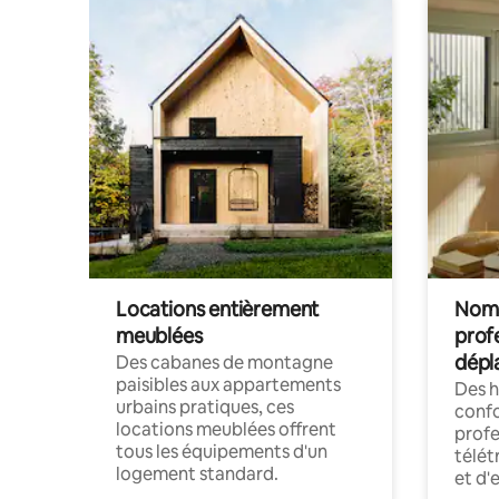
Locations entièrement
Noma
meublées
prof
dépl
Des cabanes de montagne
paisibles aux appartements
Des 
urbains pratiques, ces
confo
locations meublées offrent
profe
tous les équipements d'un
télét
logement standard.
et d'