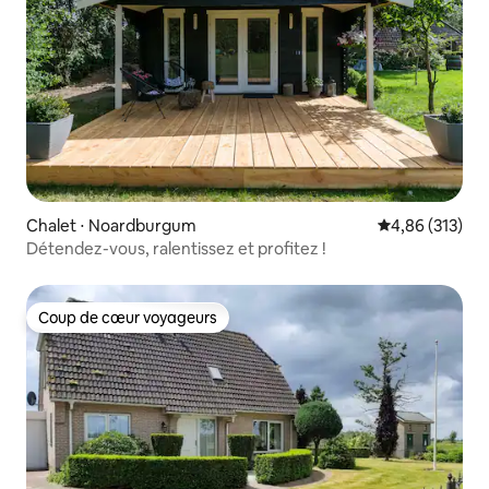
Chalet ⋅ Noardburgum
Évaluation moy
4,86 (313)
Détendez-vous, ralentissez et profitez !
Coup de cœur voyageurs
Coup de cœur voyageurs