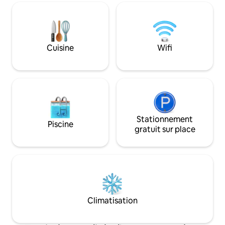
Leeuwerikhoeve. En bus ou en voiture,
L'hébergement est durable (presque
vous pouvez rejo
aucune consommation de gaz) et
un rien de temps p
équipé de la climatisation dans le salon et
aller au cinéma o
les chambres. Pendant les mois d'hiver, il
Dokkum est égal
peut être chauffé. Une borne de
Cuisine
Wifi
ou Groningen.
recharge est disponible pour recharger
la voiture électrique (au prix coûtant).
Stationnement
Piscine
gratuit sur place
Climatisation