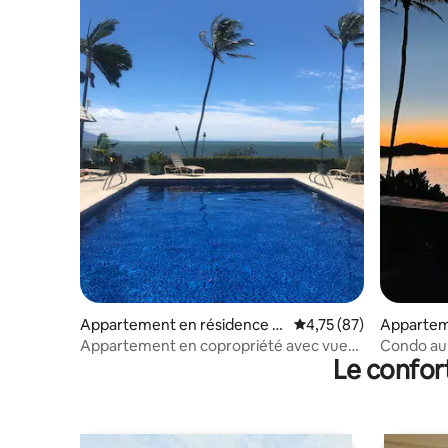
Appartement en résidence ⋅
Évaluation moyenne su
4,75 (87)
Appartem
Kaunakakai
Kaunakak
Appartement en copropriété avec vue
Condo au 
Le confor
sur l'océan à Molokai | 20 % de réduction
à Molokai 
sur les tarifs d'été !