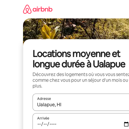
Aller
directement
au
contenu
Locations moyenne et
longue durée à Ualapue
Découvrez des logements où vous vous sente
comme chez vous pour un séjour d'un mois ou
plus.
Adresse
Lorsque les résultats s'affichent, utilisez les flèc
Arrivée