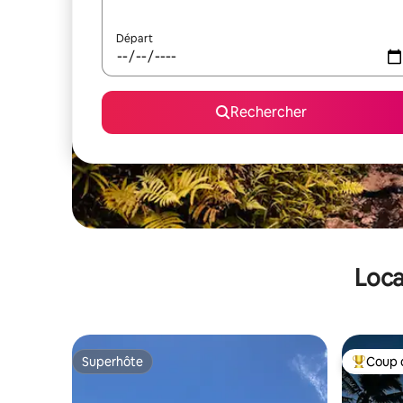
Départ
Rechercher
Loca
Superhôte
Coup 
Superhôte
Coups de