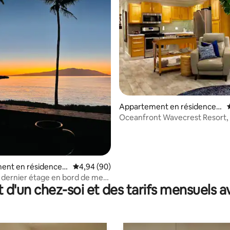
Appartement en résidence ⋅
Kaunakakai
Oceanfront Wavecrest Resort,
à Molokai
r la base de 87 commentaires : 4,75 sur 5
ent en résidence ⋅
Évaluation moyenne sur la base de 90 commen
4,94 (90)
ai
dernier étage en bord de mer
t d'un chez-soi et des tarifs mensuels 
! Meilleures vues !