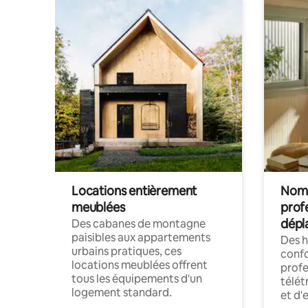
Locations entièrement
Noma
meublées
prof
dépl
Des cabanes de montagne
paisibles aux appartements
Des 
urbains pratiques, ces
confo
locations meublées offrent
profe
tous les équipements d'un
télét
logement standard.
et d'