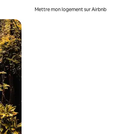
Mettre mon logement sur Airbnb
sant glisser.