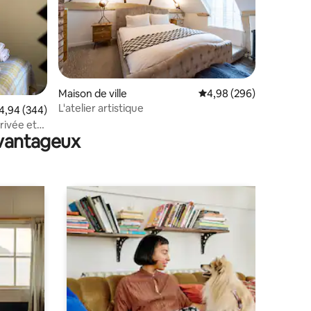
taires : 4,92 sur 5
Maison de ville
Évaluation moyenne sur
4,98 (296)
L'atelier artistique
valuation moyenne sur la base de 344 commentaires : 4,94 sur 5
4,94 (344)
rivée et
avantageux