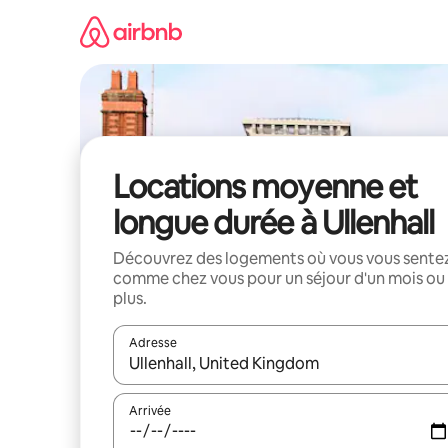
Aller
directement
au
contenu
Locations moyenne et
longue durée à Ullenhall
Découvrez des logements où vous vous sente
comme chez vous pour un séjour d'un mois ou
plus.
Adresse
Lorsque les résultats s'affichent, utilisez les flèc
Arrivée