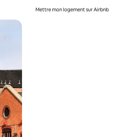
Mettre mon logement sur Airbnb
sant glisser.