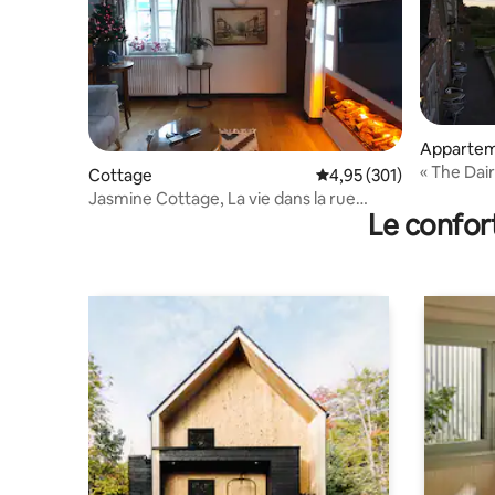
Apparte
« The Dai
Cottage
Évaluation moyenne sur
4,95 (301)
d'une ch
Jasmine Cottage, La vie dans la rue
Le confor
principale à son meilleur.